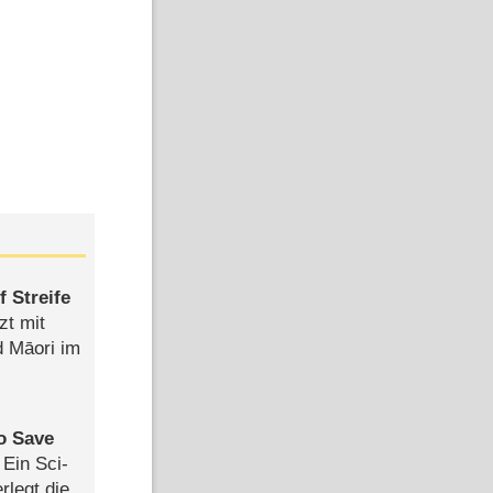
 Streife
zt mit
d Māori im
to Save
: Ein Sci-
rlegt die