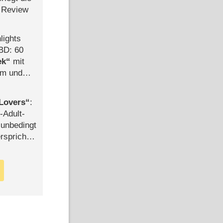
 Review
lights
BD: 60
ek
mit
mm und
der
Lovers
:
-Adult-
t unbedingt
rspricht –