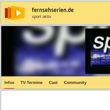
sport aktiv
News
Entdecken
Streaming
TV-Starts
Serie
Infos
TV-Termine
Cast
Community