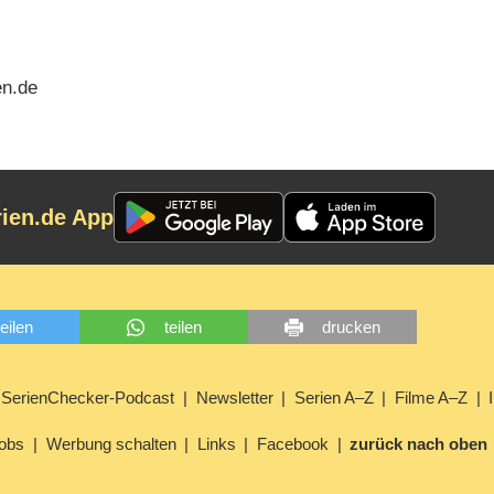
en.de
rien.de App
teilen
teilen
drucken
SerienChecker-Podcast
Newsletter
Serien A–Z
Filme A–Z
obs
Werbung schalten
Links
Facebook
zurück nach oben