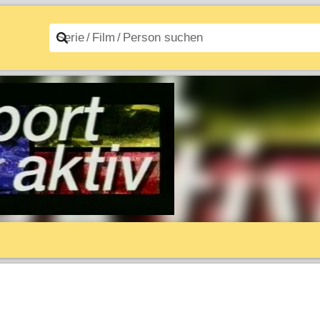
n A–Z
Filme A–Z