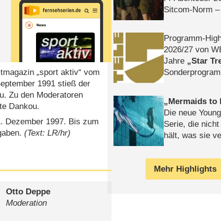
Sitcom-Norm –
Programm-High
2026/​27 von W
Jahre
Star Tr
itmagazin „sport aktiv“ vom
Sonderprogra
September 1991 stieß der
Die Helgolän
zu. Zu den Moderatoren
Mermaids to 
tte Dankou.
Die neue Young
m 1. Dezember 1997. Bis zum
Serie, die nich
sgaben.
(Text: LR/hr)
hält, was sie ve
Review
Mehr Highlights
Otto Deppe
Moderation