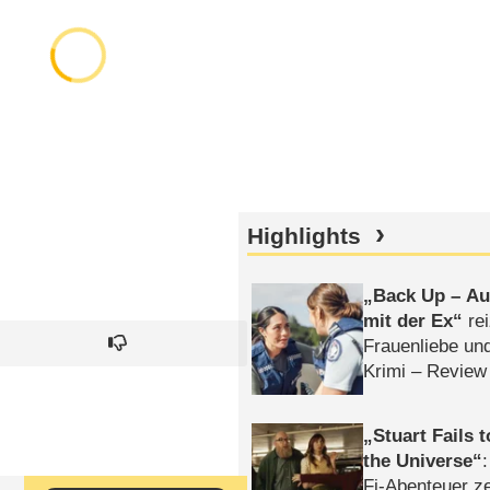
Highlights
Back Up – Auf
mit der Ex
rei
Frauenliebe un
Krimi – Review
Stuart Fails 
the Universe
Fi-Abenteuer ze