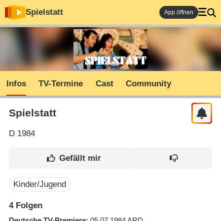
Spielstatt
App öffnen
Infos
TV-Termine
Cast
Community
Spielstatt
D
1984
Kinder/Jugend
4
Folgen
Deutsche TV-Premiere
05.07.1984
ARD