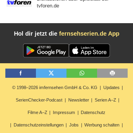
tvforen.de
Hol dir jetzt die
fernsehserien.de App
© 1998–2026 imfernsehen GmbH & Co. KG
Updates
SerienChecker-Podcast
Newsletter
Serien A–Z
Filme A–Z
Impressum
Datenschutz
Datenschutzeinstellungen
Jobs
Werbung schalten