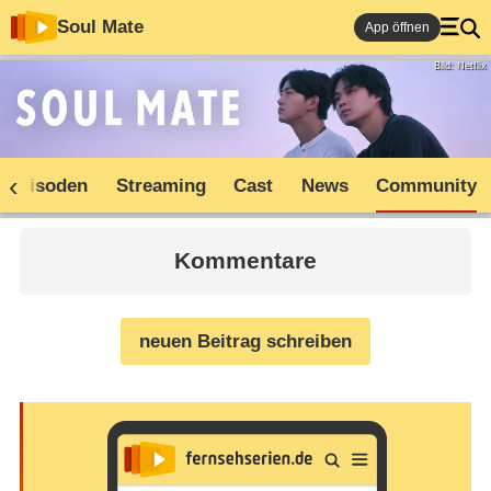
Soul Mate
App öffnen
Bild: Netflix
Episoden
Streaming
Cast
News
Community
Kommentare
neuen Beitrag schreiben