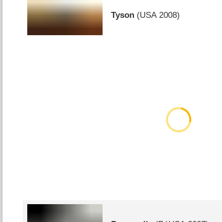
Tyson
(
USA
2008)