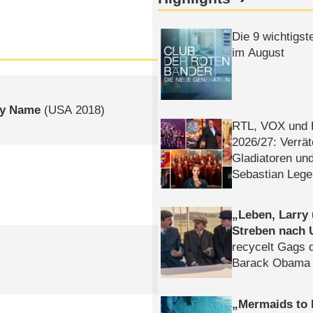
Die 9 wichtigst
im August
My Name
(
USA
2018)
RTL, VOX und
2026/​27: Verrät
Gladiatoren un
Sebastian Lege
Leben, Larry
Streben nach 
recycelt Gags 
Barack Obama 
Mermaids to 