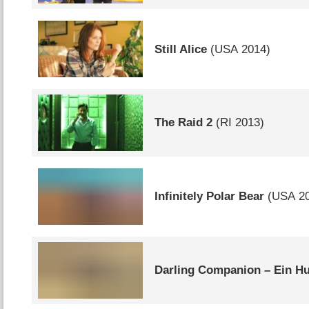
Still Alice
(
USA
2014)
The Raid 2
(
RI
2013)
Infinitely Polar Bear
(
USA
20
Darling Companion – Ein H