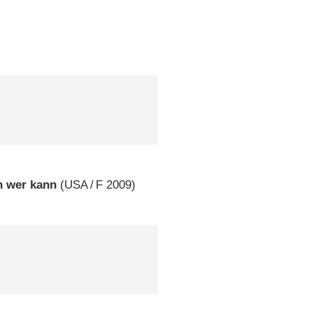
h wer kann
(
USA
/
F
2009)