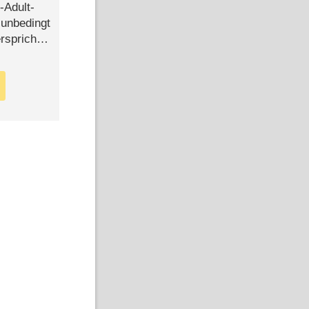
-Adult-
t unbedingt
rspricht –