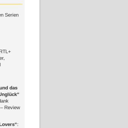
en Serien
 RTL+
er,
d
 und das
Unglück
dank
– Review
Lovers
: