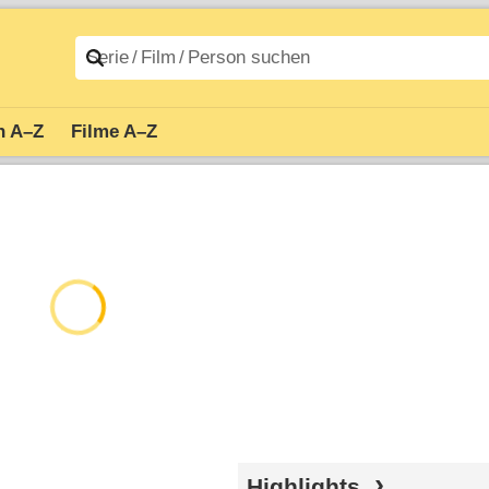
n A–Z
Filme A–Z
Highlights