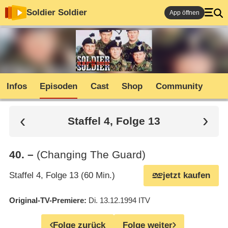
Soldier Soldier
App öffnen
Infos
Episoden
Cast
Shop
Community
Staffel 4, Folge 13
40
.
–
(Changing The Guard)
Staffel 4, Folge 13 (60 Min.)
jetzt kaufen
Original-TV-Premiere
Di. 13.12.1994
ITV
Folge zurück
Folge weiter