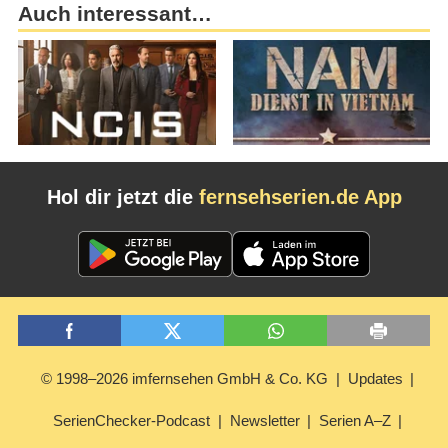
Auch interessant…
Hol dir jetzt die
fernsehserien.de App
© 1998–2026 imfernsehen GmbH & Co. KG
Updates
SerienChecker-Podcast
Newsletter
Serien A–Z