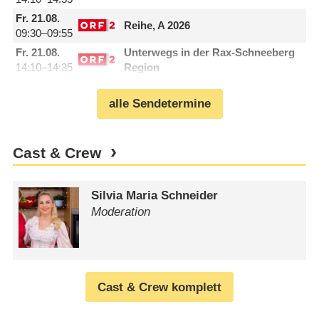
Fr.
21.08.
Reihe, A 2026
09:30–09:55
Fr.
21.08.
Unterwegs in der Rax-Schneeberg
14:10–14:35
Region
alle Sendetermine
Cast & Crew
Silvia Maria Schneider
Moderation
Cast & Crew komplett