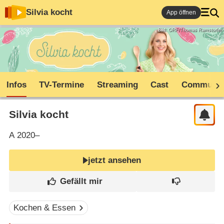
Silvia kocht
App öffnen
Bild: ORF/Thomas Ramstorfer
Infos
TV-Termine
Streaming
Cast
Communit
Silvia kocht
A
2020–
jetzt ansehen
Kochen & Essen