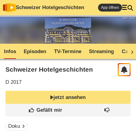
Schweizer Hotelgeschichten
App öffnen
Bild: 3sat
Infos
Episoden
TV-Termine
Streaming
Cast
Schweizer Hotelgeschichten
D
2017
jetzt ansehen
Doku