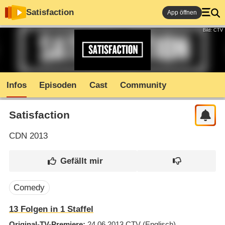
Satisfaction
App öffnen
Bild: CTV
Infos
Episoden
Cast
Community
Satisfaction
CDN
2013
Comedy
13
Folgen in
1
Staffel
Original-TV-Premiere
24.06.2013
CTV
(Englisch)