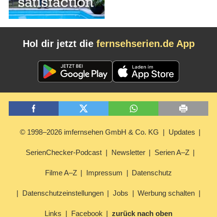
Hol dir jetzt die
fernsehserien.de App
© 1998–2026 imfernsehen GmbH & Co. KG
Updates
SerienChecker-Podcast
Newsletter
Serien A–Z
Filme A–Z
Impressum
Datenschutz
Datenschutzeinstellungen
Jobs
Werbung schalten
Links
Facebook
zurück nach oben