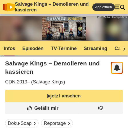
Salvage Kings – Demolieren und
App öffnen
kassieren
Bild: Media Headquarters
Infos
Episoden
TV-Termine
Streaming
Cast
Salvage Kings – Demolieren und
kassieren
CDN
2019– (
Salvage Kings
)
jetzt ansehen
Doku-Soap
Reportage