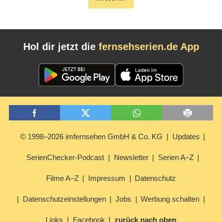
Hol dir jetzt die
fernsehserien.de App
© 1998–2026 imfernsehen GmbH & Co. KG
Updates
SerienChecker-Podcast
Newsletter
Serien A–Z
Filme A–Z
Impressum
Datenschutz
Datenschutzeinstellungen
Jobs
Werbung schalten
Links
Facebook
zurück nach oben