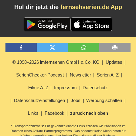
Hol dir jetzt die
fernsehserien.de App
© 1998–2026 imfernsehen GmbH & Co. KG
Updates
SerienChecker-Podcast
Newsletter
Serien A–Z
Filme A–Z
Impressum
Datenschutz
Datenschutzeinstellungen
Jobs
Werbung schalten
Links
Facebook
zurück nach oben
* Transparenzhinweis: Für gekennzeichnete Links erhalten wir Provisionen im
Rahmen eines Affiliate-Partnerprogramms. Das bedeutet keine Mehrkosten für
Käufer, unterstützt uns aber bei der Finanzierung dieser Website.