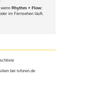
l
, wenn
Rhythm + Flow:
oder im Fernsehen läuft.
chliste
lien bei tvforen.de