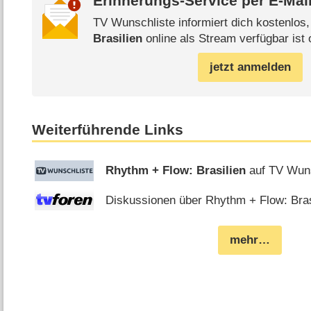
Erinnerungs-Service per
E-Mai
TV Wunschliste informiert dich kostenlos
Brasilien
online als Stream verfügbar ist 
jetzt anmelden
Weiterführende Links
Rhythm + Flow: Brasilien
auf TV Wuns
Diskussionen über Rhythm + Flow: Brasi
mehr…