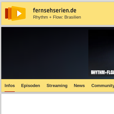
Rhythm + Flow: Brasilien
News
Entdecken
Streaming
TV-Starts
Serie
Infos
Episoden
Streaming
News
Communit