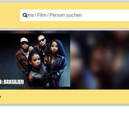
n A–Z
Filme A–Z
y