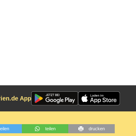
rien.de App
teilen
teilen
drucken