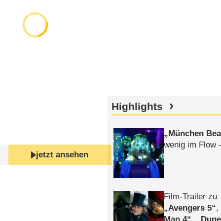
Highlights
München Bea
wenig im Flow 
jetzt ansehen
Film-Trailer zu
Avengers 5
Man 4
,
Dune