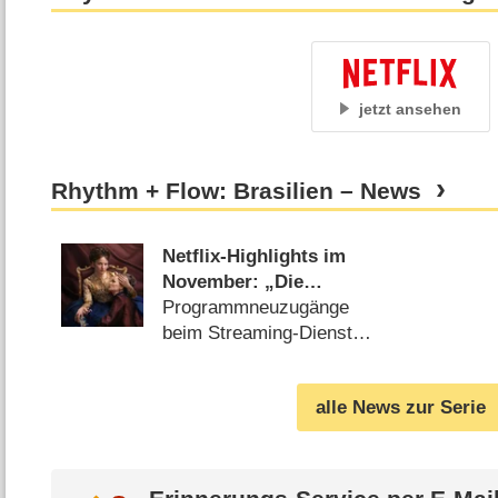
jetzt ansehen
Rhythm + Flow: Brasilien – News
Netflix-Highlights im
November: „Die
Kaiserin“, „Arcane“ und
Programmneuzugänge
Mike-Tyson-Boxkampf
beim Streaming-Dienst
(
23.10.2024
)
alle News zur Serie