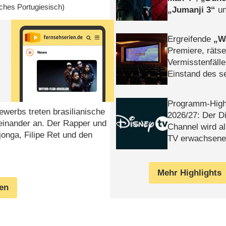
sches Portugiesisch)
Jumanji 3
un
Horror
Clayfa
Ergreifende
W
Premiere, rätse
Vermisstenfälle
Einstand des 
Tatort: Münc
Duos
Programm-High
ewerbs treten brasilianische
2026/​27: Der D
inander an. Der Rapper und
Channel wird a
onga, Filipe Ret und den
TV erwachsene
Mehr Highlights
gen