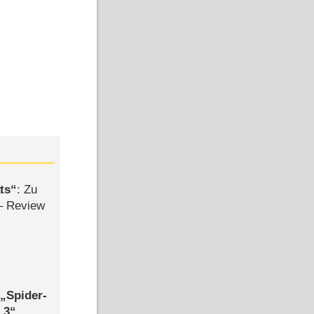
ts
: Zu
– Review
,
Spider-
 3
,