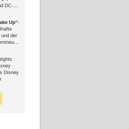
d DC-
ce
ake Up
-
lhafte
 und der
semineuen
hen
-
lights
isney
ls Disney
r