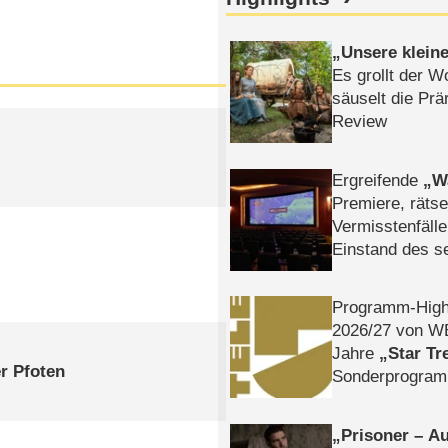
Unsere klein
Es grollt der W
säuselt die Prä
Review
Ergreifende
W
Premiere, rätse
Vermisstenfälle
Einstand des 
Tatort: Münc
Duos
Programm-High
2026/​27 von W
Jahre
Star Tr
r Pfoten
Sonderprogra
Die Helgolän
Prisoner – Au