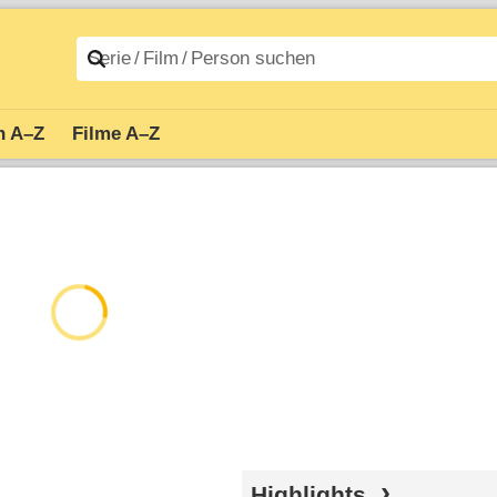
n A–Z
Filme A–Z
Highlights