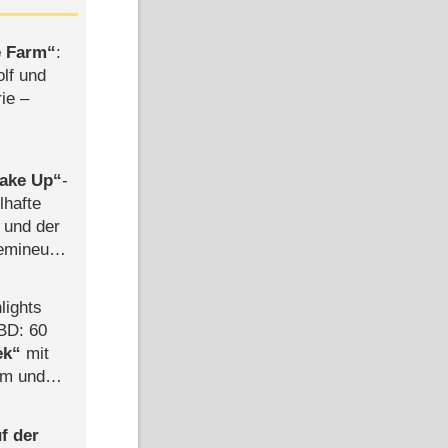
e Farm
:
olf und
rie –
ake Up
-
lhafte
 und der
semineuen
hen
-
lights
BD: 60
ek
mit
mm und
der
f der