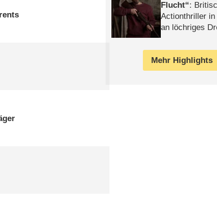
Flucht
: Britis
rents
Actionthriller i
an löchriges D
gekettet – Rev
Mehr Highlights
äger