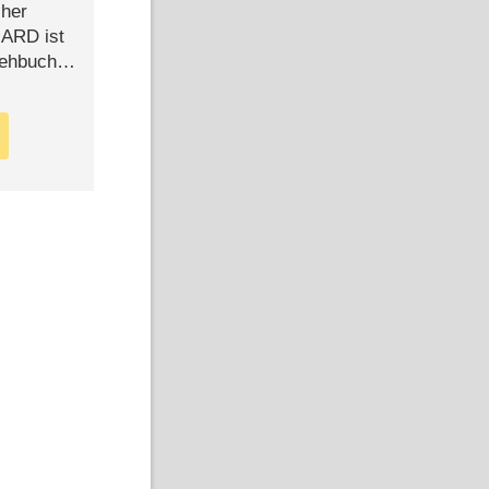
cher
n ARD ist
rehbuch
iew