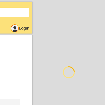
Login