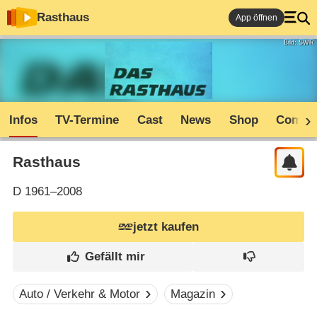
Rasthaus
App öffnen
Bild: SWR
Infos
TV-Termine
Cast
News
Shop
Commu
Rasthaus
D
1961–2008
jetzt kaufen
Auto / Verkehr & Motor
Magazin