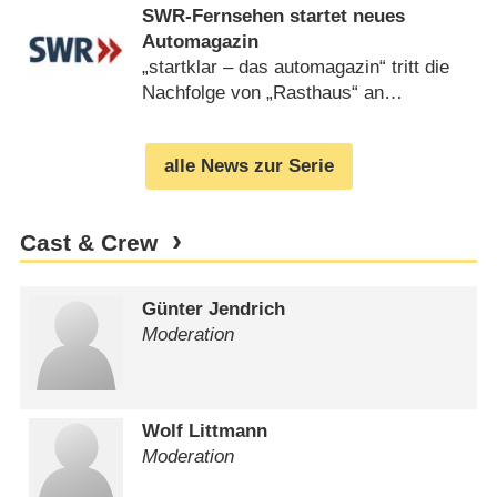
SWR-Fernsehen startet neues
Automagazin
„startklar – das automagazin“ tritt die
Nachfolge von „Rasthaus“ an
(
26.02.2009
)
alle News zur Serie
Cast & Crew
Günter Jendrich
Moderation
Wolf Littmann
Moderation