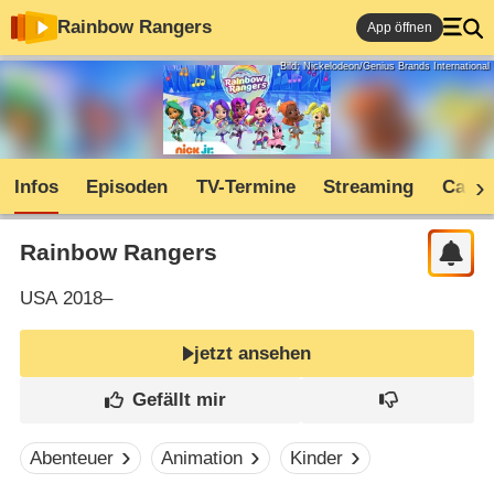
Rainbow Rangers
App öffnen
Bild: Nickelodeon/Genius Brands International
Infos
Episoden
TV-Termine
Streaming
Cast
Rainbow Rangers
USA
2018–
jetzt ansehen
Abenteuer
Animation
Kinder