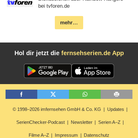
bei tvforen.de
mehr…
Hol dir jetzt die
fernsehserien.de App
© 1998–2026 imfernsehen GmbH & Co. KG
Updates
SerienChecker-Podcast
Newsletter
Serien A–Z
Filme A–Z
Impressum
Datenschutz