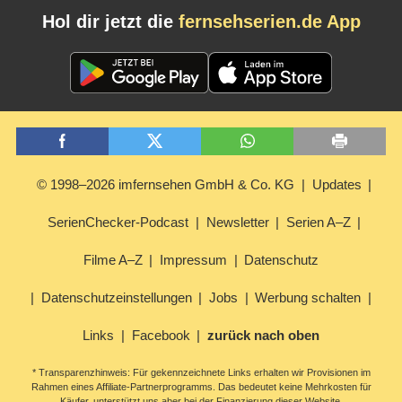
Hol dir jetzt die
fernsehserien.de App
© 1998–2026 imfernsehen GmbH & Co. KG
Updates
SerienChecker-Podcast
Newsletter
Serien A–Z
Filme A–Z
Impressum
Datenschutz
Datenschutzeinstellungen
Jobs
Werbung schalten
Links
Facebook
zurück nach oben
* Transparenzhinweis: Für gekennzeichnete Links erhalten wir Provisionen im
Rahmen eines Affiliate-Partnerprogramms. Das bedeutet keine Mehrkosten für
Käufer, unterstützt uns aber bei der Finanzierung dieser Website.