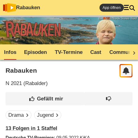
Rabauken
App öffnen
Bild: NDR/NordicStories Nord
Infos
Episoden
TV-Termine
Cast
Community
Rabauken
N
2021 (
Rabalder
)
Drama
Jugend
13
Folgen in
1
Staffel
Deutsche TV-Premiere
09.05.2022
KiKA