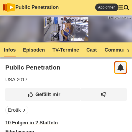
Public Penetration
App öffnen
Bild: beate-uhse.tv
Infos
Episoden
TV-Termine
Cast
Community
Public Penetration
USA
2017
Erotik
10
Folgen in
2
Staffeln
Filmfassung