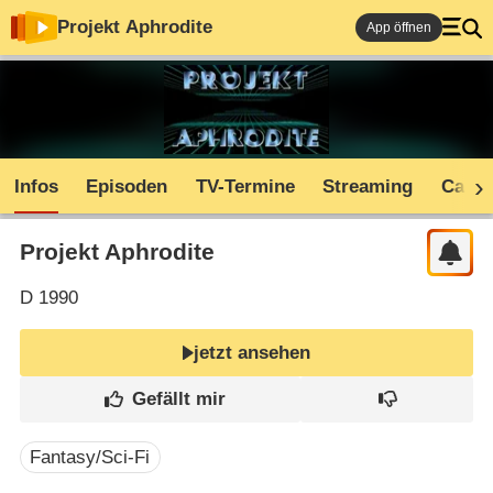
Projekt Aphrodite
App öffnen
Infos
Episoden
TV-Termine
Streaming
Cast
Projekt Aphrodite
D
1990
jetzt ansehen
Fantasy/Sci-Fi