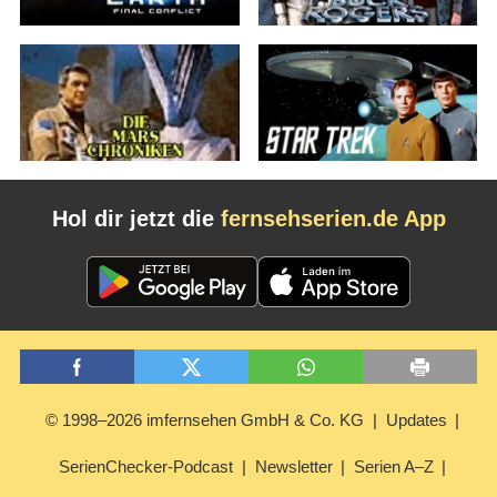
Hol dir jetzt die
fernsehserien.de App
© 1998–2026 imfernsehen GmbH & Co. KG
Updates
SerienChecker-Podcast
Newsletter
Serien A–Z