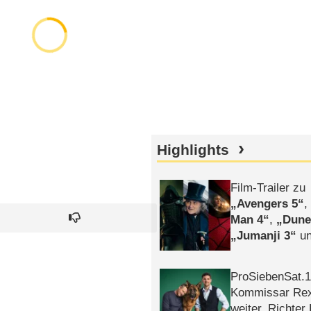
Highlights
Film-Trailer zu
Avengers 5
Man 4
,
Dune
Jumanji 3
un
Horror
Clayfa
ProSiebenSat.1 
Kommissar Rex 
weiter, Richter