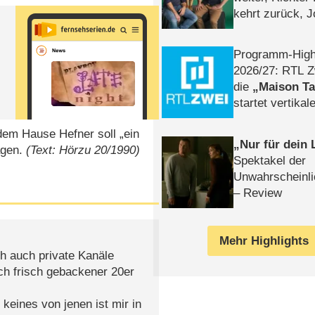
kehrt zurück, 
Klaas machen 
Programm-High
2026/​27: RTL Z
die
Maison T
startet vertika
– Tag & Nacht
em Hause Hefner soll „ein
Nur für dein
agen.
(Text: Hörzu 20/1990)
Spektakel der
Unwahrscheinli
– Review
Mehr Highlights
h auch private Kanäle
ch frisch gebackener 20er
keines von jenen ist mir in