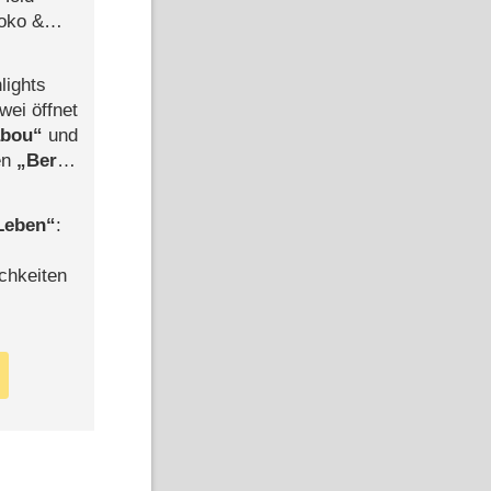
Joko &
Urlaub
lights
wei öffnet
abou
und
len
Berlin
-Ableger
 Leben
:
chkeiten