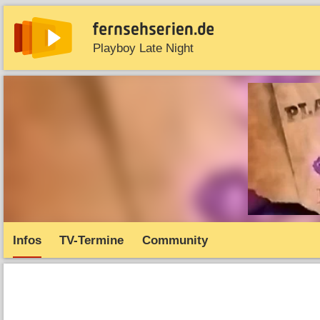
Playboy Late Night
News
Entdecken
Streaming
TV-Starts
Serie
Infos
TV-Termine
Community