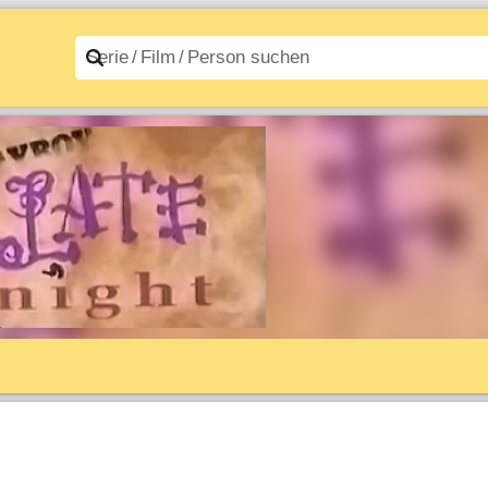
n A–Z
Filme A–Z