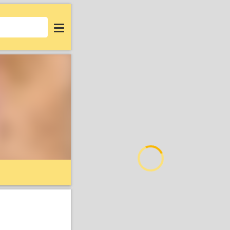
Login