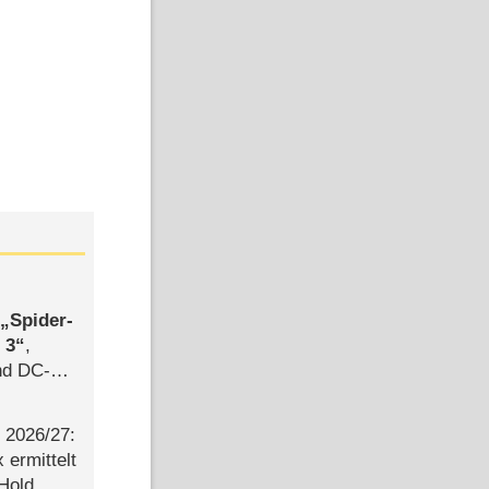
,
Spider-
 3
,
d DC-
ce
2026/​27:
ermittelt
 Hold