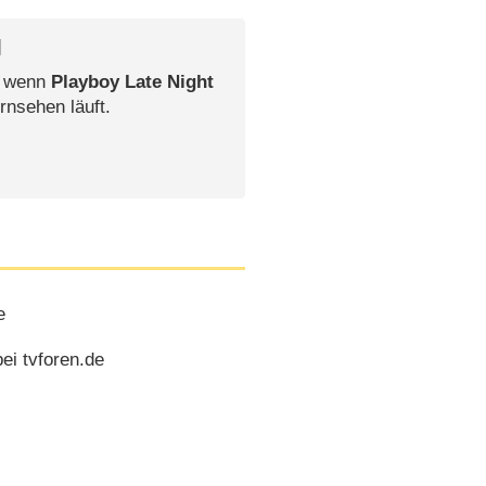
l
, wenn
Playboy Late Night
rnsehen läuft.
e
ei tvforen.de