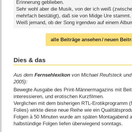
Erinnerung geblieben.
Sehr wohl aber die Musik, von der ich weiß (zwische
mehrfach bestätigt), daß sie von Midge Ure stammt.
Weiß jemand, ob der Song irgendwo auf einem Album
alle Beiträge ansehen
/ neuen Beit
Dies & das
Aus dem
Fernsehlexikon
von Michael Reufsteck und
2005):
Bewegte Ausgabe des Print-Männermagazins mit Bei
interessieren, und erotischen Kurzfilmen.
Verglichen mit dem bisherigen RTL-Erotikprogramm 
Folies) wirkte diese neue Reihe wie ein Qualitätsprodu
Folgen à 50 Minuten wurde am späten Montagabend au
halbstündige Folgen liefen überwiegend sonntags.