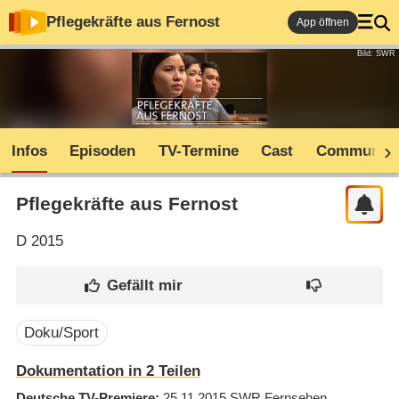
Pflegekräfte aus Fernost
App öffnen
Bild: SWR
Infos
Episoden
TV-Termine
Cast
Community
Pflegekräfte aus Fernost
D
2015
Doku/Sport
Dokumentation in 2 Teilen
Deutsche TV-Premiere
25.11.2015
SWR Fernsehen