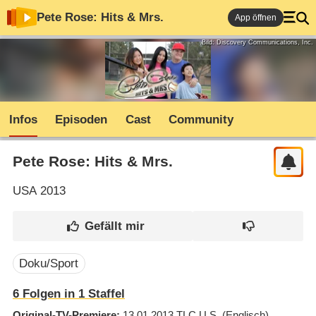
Pete Rose: Hits & Mrs.
App öffnen
Bild: Discovery Communications, Inc.
Infos
Episoden
Cast
Community
Pete Rose: Hits & Mrs.
USA
2013
Doku/Sport
6
Folgen in
1
Staffel
Original-TV-Premiere
13.01.2013
TLC U.S.
(Englisch)