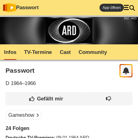
Passwort
App öffnen
Bild: ARD
Infos
TV-Termine
Cast
Community
Passwort
D
1964–1966
Gameshow
24
Folgen
Deutsche TV-Premiere
09.01.1964
ARD