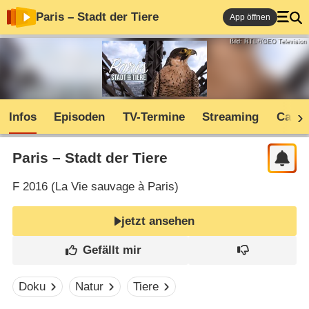
Paris – Stadt der Tiere
App öffnen
Bild: RTL+/GEO Television
Infos
Episoden
TV-Termine
Streaming
Cast
Paris – Stadt der Tiere
F
2016 (
La Vie sauvage à Paris
)
jetzt ansehen
Doku
Natur
Tiere