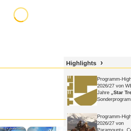
Highlights
Programm-High
2026/​27 von W
Jahre
Star Tr
Sonderprogra
Die Helgolän
Programm-High
2026/​27 von
ild: TV Asahi/Netflix
Bild: TV Asahi/Netflix
Paramount+, 