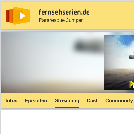
Pararescue Jumper
News
Entdecken
Streaming
TV-Starts
Serie
Infos
Episoden
Streaming
Cast
Community