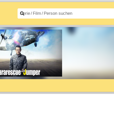
n A–Z
Filme A–Z