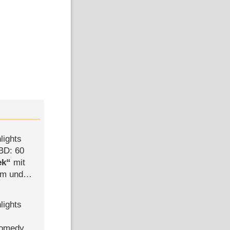
lights
BD: 60
ek
mit
mm und
der
lights
Bild: TV Asahi/Netflix
Bild: TV Asahi/Netflix
Comedy