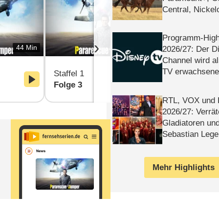
Central, Nicke
WELT
Programm-High
›
44 Min
44 Min
2026/​27: Der D
Channel wird a
TV erwachsene
Staffel 1
Staffel 1
Folge 3
Folge 4
RTL, VOX und
2026/​27: Verrät
Gladiatoren un
Sebastian Lege
Mehr Highlights