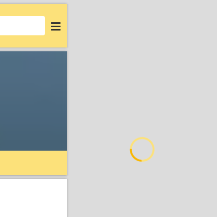
Login