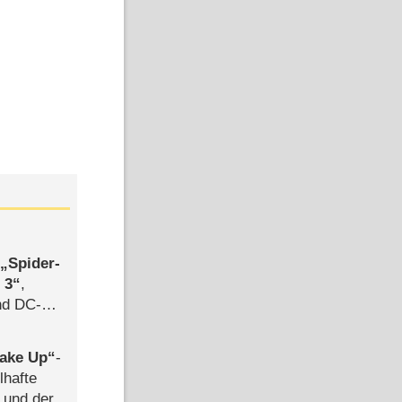
,
Spider-
 3
,
d DC-
ce
ake Up
-
lhafte
 und der