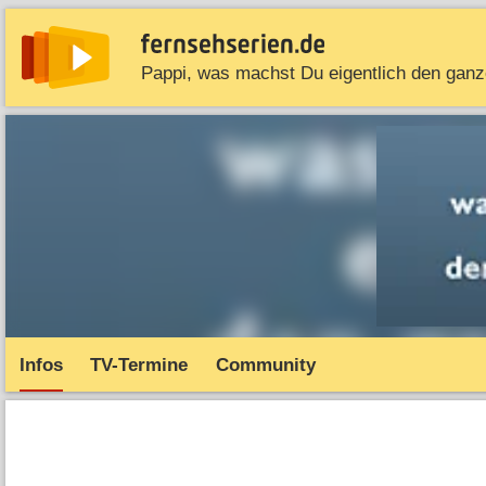
News
Entdecken
Streaming
TV-Starts
Serie
Infos
TV-Termine
Community