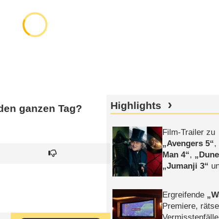
Highlights
 den ganzen Tag?
Film-Trailer zu
Avengers 5
Man 4
,
Dune
Jumanji 3
un
Horror
Clayfa
Ergreifende
W
Premiere, rätse
Vermisstenfälle