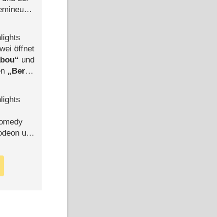
semineuen
hen
-
lights
wei öffnet
abou
und
len
Berlin
-Ableger
lights
Comedy
lodeon und