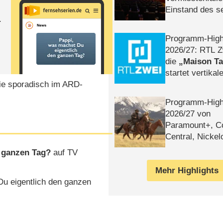
Einstand des 
.
Tatort: Münc
Duos
Programm-High
2026/​27: RTL Z
die
Maison T
startet vertika
die sporadisch im ARD-
– Tag & Nacht
Programm-High
2026/​27 von
Paramount+, 
Central, Nicke
WELT
n ganzen Tag?
auf TV
Mehr Highlights
u eigentlich den ganzen