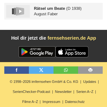
Rätsel um Beate
(
D
1938)
August Faber
Hol dir jetzt die
fernsehserien.de App
© 1998–2026 imfernsehen GmbH & Co. KG
Updates
SerienChecker-Podcast
Newsletter
Serien A–Z
Filme A–Z
Impressum
Datenschutz