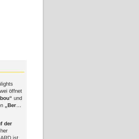
lights
wei öffnet
abou
und
len
Berlin
-Ableger
f der
cher
n ARD ist