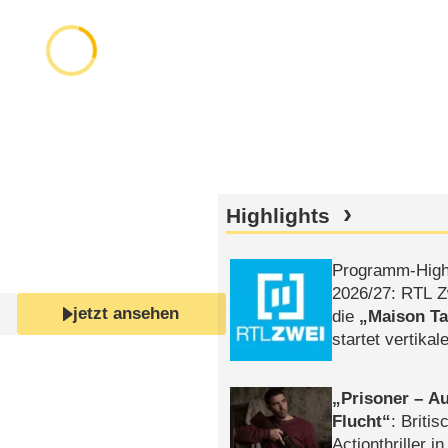
Highlights
Programm-High
2026/​27: RTL Z
jetzt ansehen
die
Maison T
startet vertika
– Tag & Nacht
Prisoner – Au
Flucht
: Britis
Actionthriller i