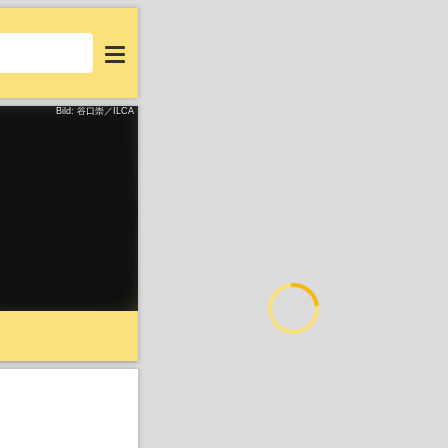
Login
Bild: 谷口崇／ILCA