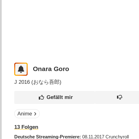
Onara Goro
J
2016 (
おなら吾郎
)
Anime
13
Folgen
Deutsche Streaming-Premiere
08.11.2017
Crunchyroll