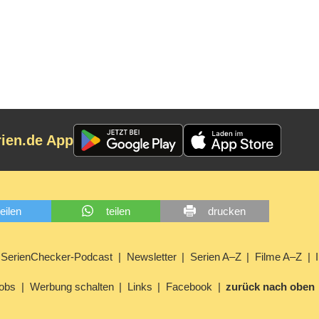
rien.de App
teilen
teilen
drucken
SerienChecker-Podcast
Newsletter
Serien A–Z
Filme A–Z
obs
Werbung schalten
Links
Facebook
zurück nach oben