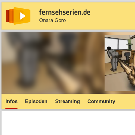
Onara Goro
News
Entdecken
Streaming
TV-Starts
Serie
Infos
Episoden
Streaming
Community