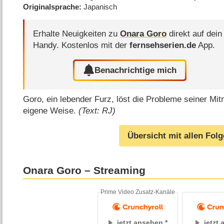
Originalsprache
Japanisch
Erhalte Neuigkeiten zu
Onara Goro
direkt auf dein
Handy.
Kostenlos mit der
fernsehserien.de
App.
Benachrichtige mich
Goro, ein lebender Furz, löst die Probleme seiner Mi
eigene Weise.
(Text: RJ)
Übersicht mit allen Fol
Onara Goro – Streaming
Prime Video Zusatz-Kanäle
jetzt ansehen
jetzt