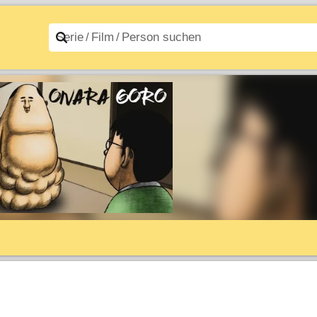
n A–Z
Filme A–Z