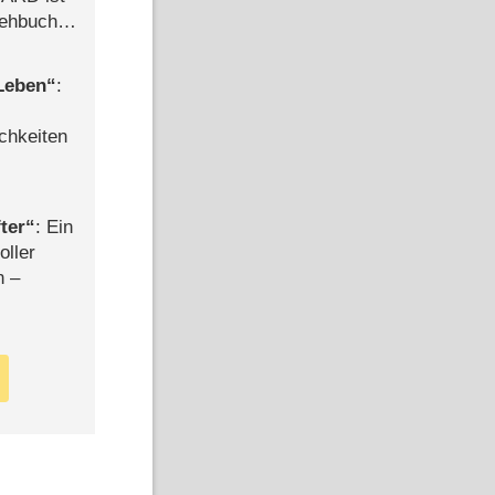
rehbuch
iew
 Leben
:
chkeiten
ter
: Ein
oller
n –