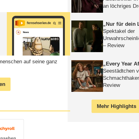
an löchriges D
gekettet – Rev
Nur für dein
Spektakel der
Unwahrscheinli
– Review
tmenschen auf seine ganz
Every Year Af
Seestädtchen v
Schmachthake
gen
Review
Mehr Highlights
 ansehen