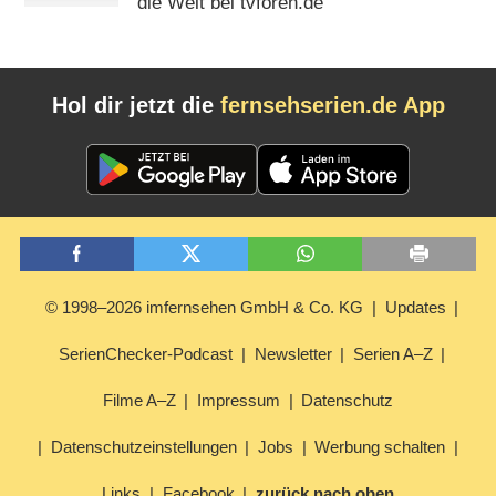
die Welt bei tvforen.de
Hol dir jetzt die
fernsehserien.de App
© 1998–2026 imfernsehen GmbH & Co. KG
Updates
SerienChecker-Podcast
Newsletter
Serien A–Z
Filme A–Z
Impressum
Datenschutz
Datenschutzeinstellungen
Jobs
Werbung schalten
Links
Facebook
zurück nach oben