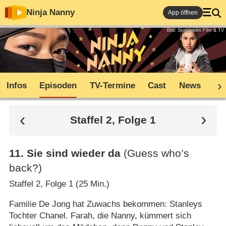
Ninja Nanny
App öffnen
Bild: Storytellers Film & TV
Infos
Episoden
TV-Termine
Cast
News
Co
Staffel 2, Folge 1
11
.
Sie sind wieder da
(Guess who’s
back?)
Staffel 2, Folge 1 (25 Min.)
Familie De Jong hat Zuwachs bekommen: Stanleys
Tochter Chanel. Farah, die Nanny, kümmert sich