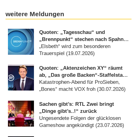
weitere Meldungen
Quoten: „Tagesschau“ und
„Brennpunkt“ stechen nach Spahn-
Rücktritt aus Wiederholungsbrei
„Elsbeth“ wird zum besonderen
hervor
Trauerspiel (19.07.2026)
Quoten: „Aktenzeichen XY“ räumt
ab, „Das große Backen“-Staffelstart
nur bei Jüngeren stark
Katastrophen-Abend für ProSieben,
„Bones“ macht VOX froh (30.07.2026)
Sachen gibt’s: RTL Zwei bringt
„Dinge gibt’s..!“ zurück
Ungesendete Folgen der glücklosen
Gameshow angekündigt (23.07.2026)