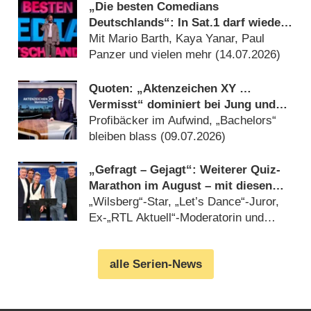
„Die besten Comedians
Deutschlands“: In Sat.1 darf wieder
gelacht werden
Mit Mario Barth, Kaya Yanar, Paul
Panzer und vielen mehr (14.07.2026)
Quoten: „Aktenzeichen XY …
Vermisst“ dominiert bei Jung und
Alt trotz Rückgang
Profibäcker im Aufwind, „Bachelors“
bleiben blass (09.07.2026)
„Gefragt – Gejagt“: Weiterer Quiz-
Marathon im August – mit diesen
Gästen
„Wilsberg“-Star, „Let’s Dance“-Juror,
Ex-„RTL Aktuell“-Moderatorin und
mehr (08.07.2026)
alle Serien-News