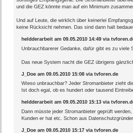
und die GEZ könnte man auf ein Minimum zusammen
Und auf Leute, die wirklich über keinerlei Empfangs
keine Rücksicht nehmen. Das sind dann halt bedauer
heldderarbeit
am
09.05.2010 14:49
via
tvforen.d
Unbrauchbarerer Gedanke, dafür gibt es zu viele 
Das neue System nacht die GEZ übrigens gänzlich
J_Doe
am
09.05.2010 15:08
via
tvforen.de
Wieso unbrauchbar? Jeder Stromanbieter zieht di
Ist doch egal, ob es hundert oder tausend Eintreibe
heldderarbeit
am
09.05.2010 15:13
via
tvforen.d
Dann müsste jeder Stromanbieter geprüft werden,
Kunden er hat etc. Schon aus Datenschutzgründe
J_Doe
am
09.05.2010 15:17
via
tvforen.de