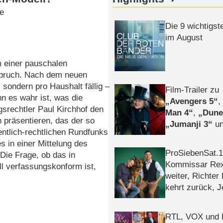
te
Die 9 wichtigst
im August
 einer pauschalen
hbruch. Nach dem neuen
sondern pro Haushalt fällig –
Film-Trailer zu
n es wahr ist, was die
Avengers 5
srechtler Paul Kirchhof den
Man 4
,
Dune
 präsentieren, das der so
Jumanji 3
un
ntlich-rechtlichen Rundfunks
Horror
Clayfa
 in einer Mittelung des
ProSiebenSat.1 
Die Frage, ob das in
Kommissar Rex 
l verfassungskonform ist,
weiter, Richter
kehrt zurück, 
Klaas machen 
RTL, VOX und