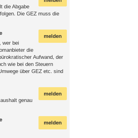
melden
t die Abgabe
folgen. Die GEZ muss die
e
melden
, wer bei
omanbieter die
ürokratischer Aufwand, der
ch wie bei den Steuern
. Umwege über GEZ etc. sind
melden
Haushalt genau
e
melden