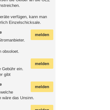
streichen.
geräte verfügen, kann man
lich Einzelschicksale.
e
melden
Stromanbieter.
 obsoloet.
melden
e Gebühr ein.
r gibt
e
melden
 welche
n wäre das Unsinn.