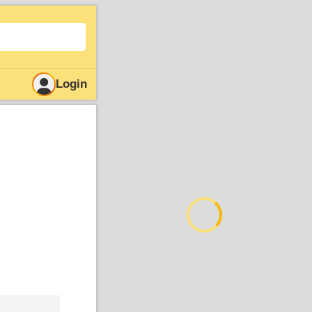
Login