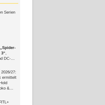
en Serien
,
Spider-
 3
,
d DC-
ce
2026/​27:
ermittelt
 Hold
Joko &
Urlaub
 RTL+