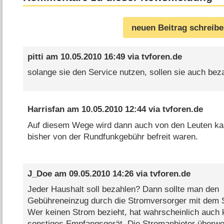
neuen Beitrag schreib
pitti
am
10.05.2010 16:49
via
tvforen.de
solange sie den Service nutzen, sollen sie auch bez
Harrisfan
am
10.05.2010 12:44
via
tvforen.de
Auf diesem Wege wird dann auch von den Leuten kas
bisher von der Rundfunkgebühr befreit waren.
J_Doe
am
09.05.2010 14:26
via
tvforen.de
Jeder Haushalt soll bezahlen? Dann sollte man den
Gebühreneinzug durch die Stromversorger mit dem S
Wer keinen Strom bezieht, hat wahrscheinlich auch 
sonstiges Empfangsgerät. Die Stromanbieter überwe