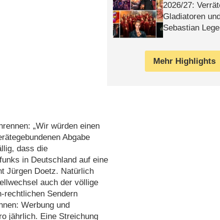
2026/​27: Verrät
Gladiatoren un
Sebastian Lege
Mehr Highlights
inrennen: „Wir würden einen
gerätegebundenen Abgabe
llig, dass die
funks in Deutschland auf eine
nt Jürgen Doetz. Natürlich
llwechsel auch der völlige
h-rechtlichen Sendern
ehnen: Werbung und
o jährlich. Eine Streichung