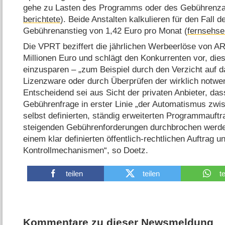
gehe zu Lasten des Programms oder des Gebührenza
berichtete
). Beide Anstalten kalkulieren für den Fall d
Gebührenanstieg von 1,42 Euro pro Monat (
fernsehse
Die VPRT beziffert die jährlichen Werbeerlöse von A
Millionen Euro und schlägt den Konkurrenten vor, dies
einzusparen – „zum Beispiel durch den Verzicht auf 
Lizenzware oder durch Überprüfen der wirklich notw
Entscheidend sei aus Sicht der privaten Anbieter, das
Gebührenfrage in erster Linie „der Automatismus zwi
selbst definierten, ständig erweiterten Programmauft
steigenden Gebührenforderungen durchbrochen werde
einem klar definierten öffentlich-rechtlichen Auftrag 
Kontrollmechanismen“, so Doetz.
teilen
teilen
t
Kommentare zu dieser Newsmeldung