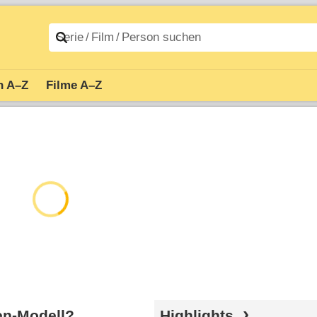
n A–Z
Filme A–Z
en-Modell?
Highlights