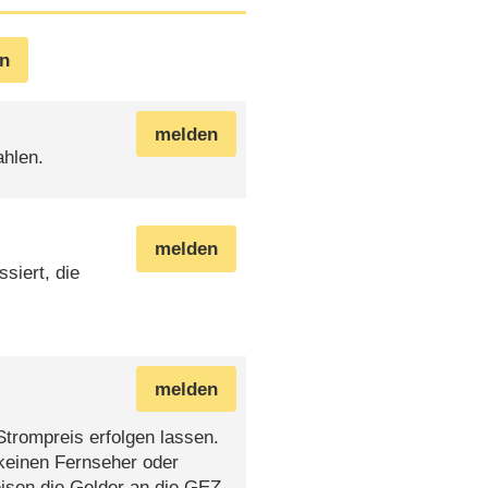
en
melden
ahlen.
melden
siert, die
melden
trompreis erfolgen lassen.
keinen Fernseher oder
isen die Gelder an die GEZ