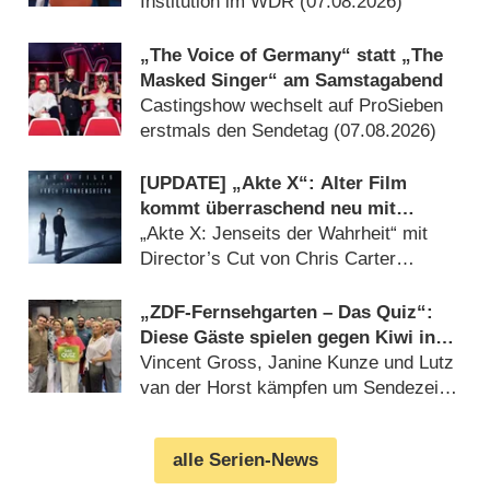
Institution im WDR (07.08.2026)
„The Voice of Germany“ statt „The
Masked Singer“ am Samstagabend
Castingshow wechselt auf ProSieben
erstmals den Sendetag (07.08.2026)
[UPDATE] „Akte X“: Alter Film
kommt überraschend neu mit
deutlich mehr Horror
„Akte X: Jenseits der Wahrheit“ mit
Director’s Cut von Chris Carter
(07.08.2026)
„ZDF-Fernsehgarten – Das Quiz“:
Diese Gäste spielen gegen Kiwi in
der Sonderfolge am 9. August 2026
Vincent Gross, Janine Kunze und Lutz
van der Horst kämpfen um Sendezeit
(07.08.2026)
alle Serien-News