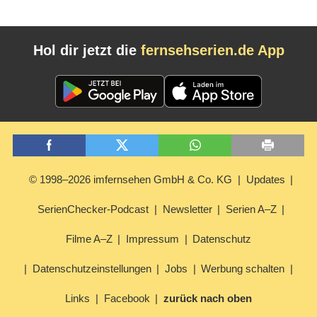
Hol dir jetzt die
fernsehserien.de App
© 1998–2026 imfernsehen GmbH & Co. KG
Updates
SerienChecker-Podcast
Newsletter
Serien A–Z
Filme A–Z
Impressum
Datenschutz
Datenschutzeinstellungen
Jobs
Werbung schalten
Links
Facebook
zurück nach oben