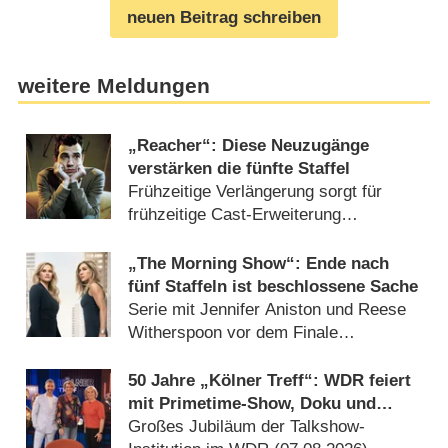
neuen Beitrag schreiben
weitere Meldungen
„Reacher“: Diese Neuzugänge
verstärken die fünfte Staffel
Frühzeitige Verlängerung sorgt für
frühzeitige Cast-Erweiterung
(30.07.2026)
„The Morning Show“: Ende nach
fünf Staffeln ist beschlossene Sache
Serie mit Jennifer Aniston und Reese
Witherspoon vor dem Finale
(24.07.2026)
50 Jahre „Kölner Treff“: WDR feiert
mit Primetime-Show, Doku und
Rückblicken
Großes Jubiläum der Talkshow-