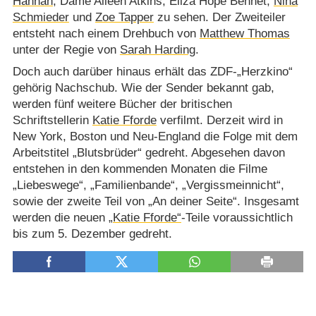
Hannah
, Dame Aileen Atkins, Eliza Hope Bennet,
Nina
Schmieder
und
Zoe Tapper
zu sehen. Der Zweiteiler
entsteht nach einem Drehbuch von
Matthew Thomas
unter der Regie von
Sarah Harding
.
Doch auch darüber hinaus erhält das ZDF-„Herzkino“
gehörig Nachschub. Wie der Sender bekannt gab,
werden fünf weitere Bücher der britischen
Schriftstellerin
Katie Fforde
verfilmt. Derzeit wird in
New York, Boston und Neu-England die Folge mit dem
Arbeitstitel „Blutsbrüder“ gedreht. Abgesehen davon
entstehen in den kommenden Monaten die Filme
„Liebeswege“, „Familienbande“, „Vergissmeinnicht“,
sowie der zweite Teil von „An deiner Seite“. Insgesamt
werden die neuen
„Katie Fforde“
-Teile voraussichtlich
bis zum 5. Dezember gedreht.