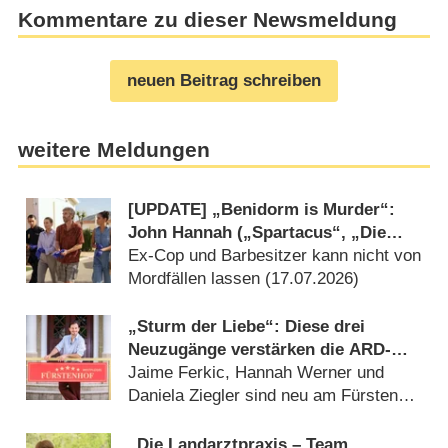
Kommentare zu dieser Newsmeldung
neuen Beitrag schreiben
weitere Meldungen
[UPDATE] „Benidorm is Murder“:
John Hannah („Spartacus“, „Die
Mumie“) als wirscher Ermittler in
Ex-Cop und Barbesitzer kann nicht von
sonnigem Paradies
Mordfällen lassen (17.07.2026)
„Sturm der Liebe“: Diese drei
Neuzugänge verstärken die ARD-
Telenovela
Jaime Ferkic, Hannah Werner und
Daniela Ziegler sind neu am Fürstenhof
(15.07.2026)
„Die Landarztpraxis – Team