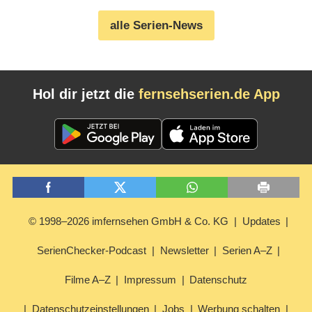
alle Serien-News
Hol dir jetzt die
fernsehserien.de App
© 1998–2026 imfernsehen GmbH & Co. KG
Updates
SerienChecker-Podcast
Newsletter
Serien A–Z
Filme A–Z
Impressum
Datenschutz
Datenschutzeinstellungen
Jobs
Werbung schalten