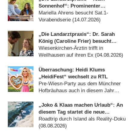
Sonnenhof“: Prominenter
Gastauftritt von „Ein Fall von
Mariella Ahrens besucht Sat.1-
Liebe“-Star
Vorabendserie (14.07.2026)
„Die Landarztpraxis“: Dr. Sarah
König (Caroline Frier) besucht
„Team Sonnenhof“
Wiesenkirchen-Ärztin trifft in
Weilhausen auf ihren Ex (04.08.2026)
Überraschung: Heidi Klums
„HeidiFest“ wechselt zu RTL
Pre-Wiesn-Party aus dem Münchner
Hofbräuhaus auch in diesem Jahr
(08.08.2026)
„Joko & Klaas machen Urlaub“: An
diesem Tag startet die neue
Sendung des Entertainer-Duos
Roadtrip durch Island als Reality-Doku
(08.08.2026)