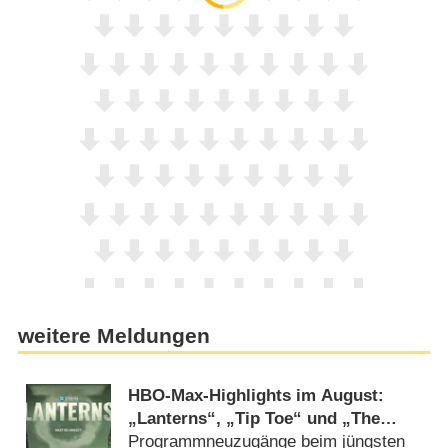
weitere Meldungen
HBO-Max-Highlights im August:
„Lanterns“, „Tip Toe“ und „The
Housemaid“
Programmneuzugänge beim jüngsten