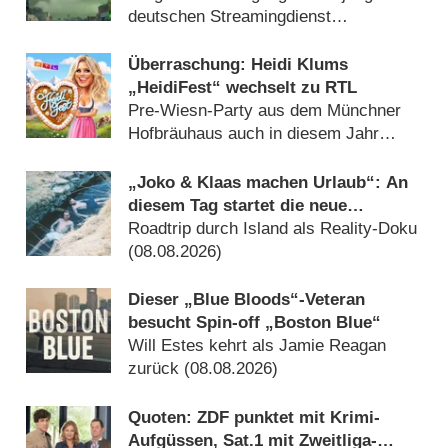
deutschen Streamingdienst
(30.07.2026)
Überraschung: Heidi Klums
„HeidiFest“ wechselt zu RTL
Pre-Wiesn-Party aus dem Münchner
Hofbräuhaus auch in diesem Jahr
(08.08.2026)
„Joko & Klaas machen Urlaub“: An
diesem Tag startet die neue
Sendung des Entertainer-Duos
Roadtrip durch Island als Reality-Doku
(08.08.2026)
Dieser „Blue Bloods“-Veteran
besucht Spin-off „Boston Blue“
Will Estes kehrt als Jamie Reagan
zurück (08.08.2026)
Quoten: ZDF punktet mit Krimi-
Aufgüssen, Sat.1 mit Zweitliga-