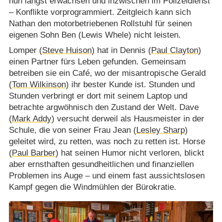
nun längst erwachsen und inzwischen im Polizeidienst
– Konflikte vorprogrammiert. Zeitgleich kann sich
Nathan den motorbetriebenen Rollstuhl für seinen
eigenen Sohn Ben (Lewis Whele) nicht leisten.
Lomper (
Steve Huison
) hat in Dennis (
Paul Clayton
)
einen Partner fürs Leben gefunden. Gemeinsam
betreiben sie ein Café, wo der misantropische Gerald
(
Tom Wilkinson
) ihr bester Kunde ist. Stunden und
Stunden verbringt er dort mit seinem Laptop und
betrachte argwöhnisch den Zustand der Welt. Dave
(
Mark Addy
) versucht derweil als Hausmeister in der
Schule, die von seiner Frau Jean (
Lesley Sharp
)
geleitet wird, zu retten, was noch zu retten ist. Horse
(
Paul Barber
) hat seinen Humor nicht verloren, blickt
aber ernsthaften gesundheitlichen und finanziellen
Problemen ins Auge – und einem fast aussichtslosen
Kampf gegen die Windmühlen der Bürokratie.