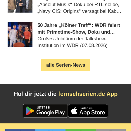
Auftakt
„Absolut Musik“-Doku bei RTL solide,
„Navy CIS: Origins“ versagt bei Kabel
Eins (08.08.2026)
50 Jahre „Kölner Treff“: WDR feiert
mit Primetime-Show, Doku und
Rückblicken
Großes Jubiläum der Talkshow-
Institution im WDR (07.08.2026)
alle Serien-News
Hol dir jetzt die
fernsehserien.de App