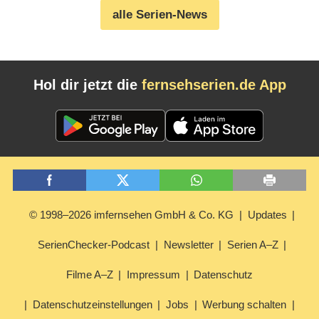
alle Serien-News
Hol dir jetzt die
fernsehserien.de App
© 1998–2026 imfernsehen GmbH & Co. KG
Updates
SerienChecker-Podcast
Newsletter
Serien A–Z
Filme A–Z
Impressum
Datenschutz
Datenschutzeinstellungen
Jobs
Werbung schalten