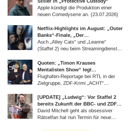
Stiller in „Protective Custody“
Apple kündigt die Produktion einer
neuen Comedyserie an. (23.07.2026)
Netflix-Highlights im August: „Outer
Banks“-Finale, „Der
Kinderflüsterer“ und „Walter Boys“
Auch „Alley Cats“ und „Leanne“
(Staffel 2) neu beim Streamingdienst
(22.07.2026)
Quoten: „Timon Krauses
Mentalisten Show“ legt
überzeugenden Auftakt hin
Flughafen-Reportage bei RTL in der
Zielgruppe, ZDF-Krimi „ACHT“
insgesamt am stärksten (06.08.2026)
[UPDATE] „Ludwig“: Vor Staffel 2
bereits Zukunft der BBC- und ZDF-
Crimecomedy gesichert
David Mitchell geht als obsessiver
Rätselfan hat nun Termin für neue
Folgen (06.08.2026)