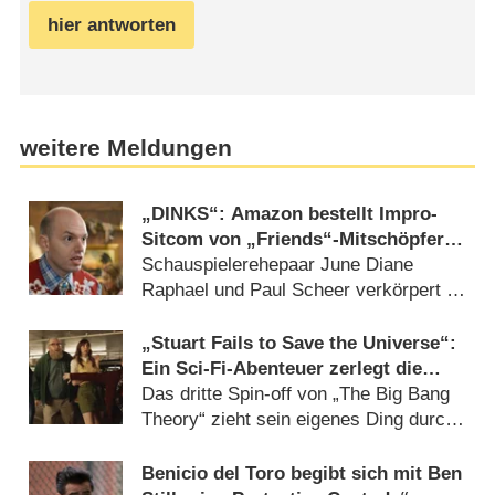
hier antworten
weitere Meldungen
„DINKS“: Amazon bestellt Impro-
Sitcom von „Friends“-Mitschöpferin
Marta Kauffman
Schauspielerehepaar June Diane
Raphael und Paul Scheer verkörpert in
neuer Serie Lebenspartner
(04.08.2026)
„Stuart Fails to Save the Universe“:
Ein Sci-Fi-Abenteuer zerlegt die
Sitcom-Norm – Review
Das dritte Spin-off von „The Big Bang
Theory“ zieht sein eigenes Ding durch
– und gewinnt (23.07.2026)
Benicio del Toro begibt sich mit Ben