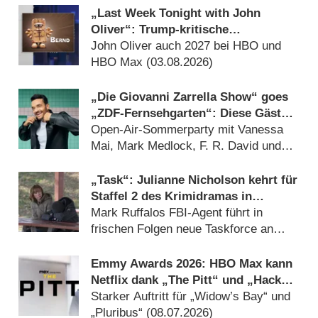
„Last Week Tonight with John
Oliver“: Trump-kritische
Satiresendung verlängert mit einem
John Oliver auch 2027 bei HBO und
„Aber“
HBO Max (03.08.2026)
„Die Giovanni Zarrella Show“ goes
„ZDF-Fernsehgarten“: Diese Gäste
sind am 29. August 2026 dabei
Open-Air-Sommerparty mit Vanessa
Mai, Mark Medlock, F. R. David und
Sarah Brightman (20.07.2026)
„Task“: Julianne Nicholson kehrt für
Staffel 2 des Krimidramas in
preisgekrönte Rolle aus anderer
Mark Ruffalos FBI-Agent führt in
HBO-Serie zurück
frischen Folgen neue Taskforce an
(10.07.2026)
Emmy Awards 2026: HBO Max kann
Netflix dank „The Pitt“ und „Hacks“
auf Abstand halten
Starker Auftritt für „Widow’s Bay“ und
„Pluribus“ (08.07.2026)