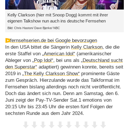
Kelly Clarkson (hier mit Snoop Dogg) kommt mit ihrer
eigenen Talkshow nun auch ins deutsche Fernsehen
Bild: Chris Haston/ Dave Bjerke/ NBC
fernsehserien.de bei Google bevorzugen
In den USA bittet die Sängerin
Kelly Clarkson
, die die
erste Staffel von
„American Idol“
(amerikanischer
Ableger von
„Pop Idol“
, bei uns als
„Deutschland sucht
den Superstar“
adaptiert) gewinnen konnte, bereits seit
2019 in
„The Kelly Clarkson Show“
prominente Gäste
zum Gespräch. Hierzulande wurde das Talkformat im
Fernsehen bislang allerdings noch nicht veröffentlicht.
Doch das ändert sich nun. Denn am Samstag, den 6.
Juni zeigt der Pay-TV-Sender Sat.1 emotions von
20:15 Uhr bis 23:45 Uhr die ersten fünf Folgen der
sechsten Runde aus dem Jahr 2024.