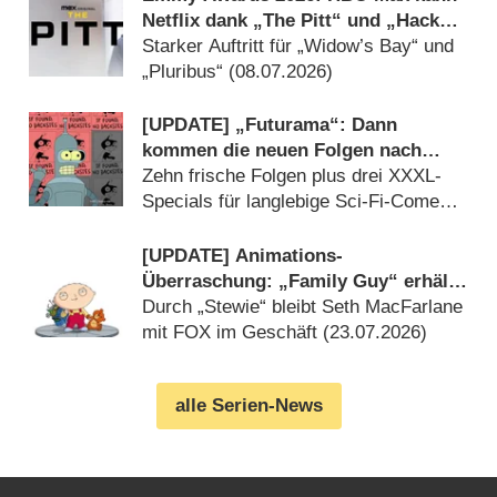
Netflix dank „The Pitt“ und „Hacks“
auf Abstand halten
Starker Auftritt für „Widow’s Bay“ und
„Pluribus“ (08.07.2026)
[UPDATE] „Futurama“: Dann
kommen die neuen Folgen nach
Deutschland
Zehn frische Folgen plus drei XXXL-
Specials für langlebige Sci-Fi-Comedy
angekündigt (26.07.2026)
[UPDATE] Animations-
Überraschung: „Family Guy“ erhält
nach 24 Staffeln neues Spin-off
Durch „Stewie“ bleibt Seth MacFarlane
mit FOX im Geschäft (23.07.2026)
alle Serien-News