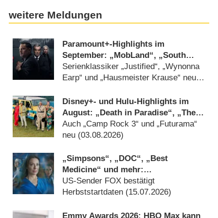
weitere Meldungen
Paramount+-Highlights im
September: „MobLand“, „South
Park“, „FBI“, „DOC“ und
Serienklassiker „Justified“, „Wynonna
„Farscape“
Earp“ und „Hausmeister Krause“ neu
beim Streamingdienst (07.08.2026)
Disney+- und Hulu-Highlights im
August: „Death in Paradise“, „The
Shards“ und das Ende für „Die
Auch „Camp Rock 3“ und „Futurama“
neuen Zauberer vom Waverly Place“
neu (03.08.2026)
„Simpsons“, „DOC“, „Best
Medicine“ und mehr:
Rückkehrtermine stehen fest
US-Sender FOX bestätigt
Herbststartdaten (15.07.2026)
Emmy Awards 2026: HBO Max kann