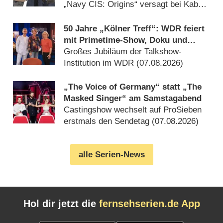
„Navy CIS: Origins“ versagt bei Kabel
Eins (08.08.2026)
50 Jahre „Kölner Treff“: WDR feiert
mit Primetime-Show, Doku und
Rückblicken
Großes Jubiläum der Talkshow-
Institution im WDR (07.08.2026)
„The Voice of Germany“ statt „The
Masked Singer“ am Samstagabend
Castingshow wechselt auf ProSieben
erstmals den Sendetag (07.08.2026)
alle Serien-News
Hol dir jetzt die
fernsehserien.de App