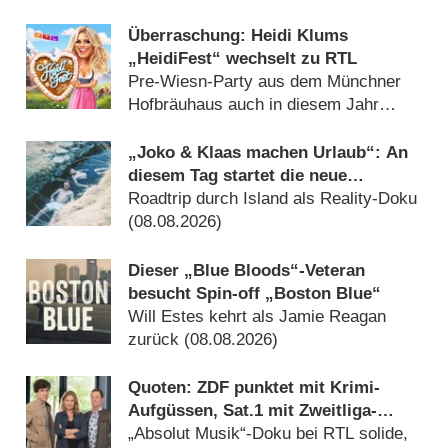
Überraschung: Heidi Klums
„HeidiFest“ wechselt zu RTL
Pre-Wiesn-Party aus dem Münchner
Hofbräuhaus auch in diesem Jahr
(08.08.2026)
„Joko & Klaas machen Urlaub“: An
diesem Tag startet die neue
Sendung des Entertainer-Duos
Roadtrip durch Island als Reality-Doku
(08.08.2026)
Dieser „Blue Bloods“-Veteran
besucht Spin-off „Boston Blue“
Will Estes kehrt als Jamie Reagan
zurück (08.08.2026)
Quoten: ZDF punktet mit Krimi-
Aufgüssen, Sat.1 mit Zweitliga-
Auftakt
„Absolut Musik“-Doku bei RTL solide,