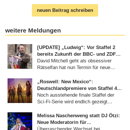
neuen Beitrag schreiben
weitere Meldungen
[UPDATE] „Ludwig“: Vor Staffel 2
bereits Zukunft der BBC- und ZDF-
Crimecomedy gesichert
David Mitchell geht als obsessiver
Rätselfan hat nun Termin für neue
Folgen (06.08.2026)
„Roswell: New Mexico“:
Deutschlandpremiere von Staffel 4
wird tief in der Nacht versteckt
Noch ausstehende finale Staffel der
Sci-Fi-Serie wird endlich gezeigt
(05.08.2026)
Melissa Naschenweng statt DJ Ötzi:
Neue Moderatorin für
Weihnachtsshow von ORF und BR
Überraschender Wechsel bei