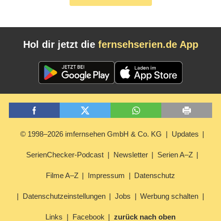
Hol dir jetzt die
fernsehserien.de App
© 1998–2026 imfernsehen GmbH & Co. KG
Updates
SerienChecker-Podcast
Newsletter
Serien A–Z
Filme A–Z
Impressum
Datenschutz
Datenschutzeinstellungen
Jobs
Werbung schalten
Links
Facebook
zurück nach oben