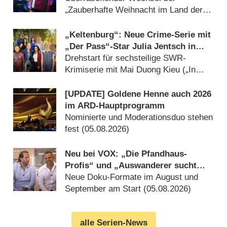
„Zauberhafte Weihnacht im Land der
‚Stillen Nacht‘“ (05.08.2026)
„Keltenburg“: Neue Crime-Serie mit
„Der Pass“-Star Julia Jentsch in
Arbeit
Drehstart für sechsteilige SWR-
Krimiserie mit Mai Duong Kieu („In
aller Freundschaft“) (05.08.2026)
[UPDATE] Goldene Henne auch 2026
im ARD-Hauptprogramm
Nominierte und Moderationsduo stehen
fest (05.08.2026)
Neu bei VOX: „Die Pfandhaus-
Profis“ und „Auswanderer sucht
Liebe“
Neue Doku-Formate im August und
September am Start (05.08.2026)
alle Serien-News