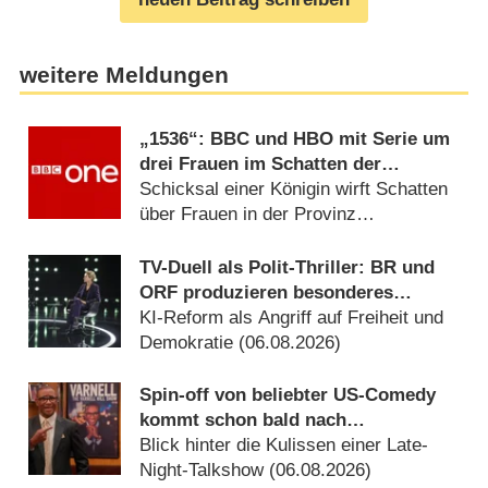
weitere Meldungen
„1536“: BBC und HBO mit Serie um
drei Frauen im Schatten der
Verhaftung von Anne Boleyn
Schicksal einer Königin wirft Schatten
über Frauen in der Provinz
(06.08.2026)
TV-Duell als Polit-Thriller: BR und
ORF produzieren besonderes
Fernseh-Kammerspiel
KI-Reform als Angriff auf Freiheit und
Demokratie (06.08.2026)
Spin-off von beliebter US-Comedy
kommt schon bald nach
Deutschland
Blick hinter die Kulissen einer Late-
Night-Talkshow (06.08.2026)