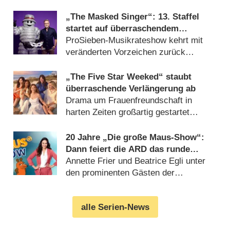
„The Masked Singer“: 13. Staffel
startet auf überraschendem
Sendeplatz und viel früher als
ProSieben-Musikrateshow kehrt mit
zuletzt
veränderten Vorzeichen zurück
(06.08.2026)
„The Five Star Weeked“ staubt
überraschende Verlängerung ab
Drama um Frauenfreundschaft in
harten Zeiten großartig gestartet
(06.08.2026)
20 Jahre „Die große Maus-Show“:
Dann feiert die ARD das runde
Jubiläum
Annette Frier und Beatrice Egli unter
den prominenten Gästen der
Geburtstagsausgabe (06.08.2026)
alle Serien-News