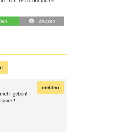
atz. Um 16:00 Uhr laufen
eilen
drucken
en
melden
s mehr geben!
ssiert!