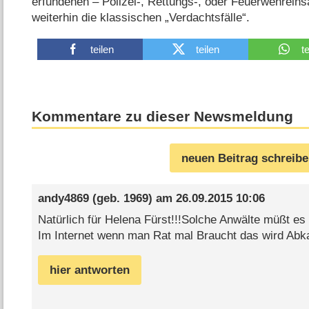
erfundenen – Polizei-, Rettungs-, oder Feuerwehreins
weiterhin die klassischen „Verdachtsfälle“.
teilen
teilen
t
Kommentare zu dieser Newsmeldung
neuen Beitrag schreib
andy4869
(geb. 1969) am
26.09.2015 10:06
Natürlich für Helena Fürst!!!Solche Anwälte müßt e
Im Internet wenn man Rat mal Braucht das wird Abka
hier antworten