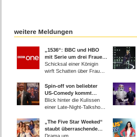
weitere Meldungen
„1536“: BBC und HBO
mit Serie um drei Frauen
im Schatten der
Schicksal einer Königin
Verhaftung von Anne
wirft Schatten über Frauen
Boleyn
in der Provinz (06.08.2026)
Spin-off von beliebter
US-Comedy kommt
schon bald nach
Blick hinter die Kulissen
Deutschland
einer Late-Night-Talkshow
(06.08.2026)
„The Five Star Weeked“
staubt überraschende
Verlängerung ab
Drama um