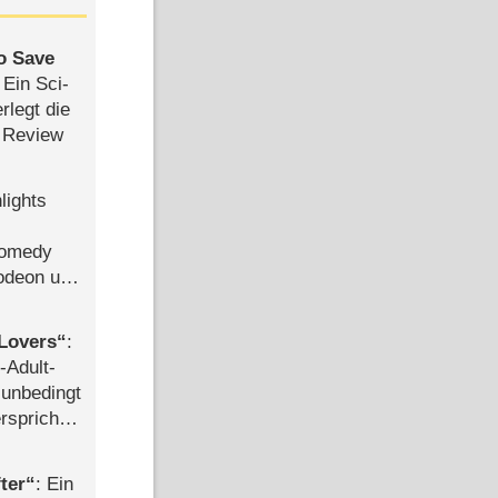
to Save
: Ein Sci-
rlegt die
 Review
lights
Comedy
lodeon und
Lovers
:
-Adult-
t unbedingt
rspricht –
ter
: Ein