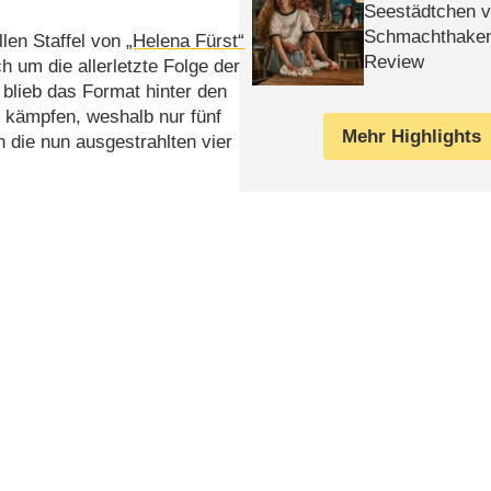
Seestädtchen v
Schmachthake
llen Staffel von
„Helena Fürst“
Review
 um die allerletzte Folge der
blieb das Format hinter den
 kämpfen, weshalb nur fünf
Mehr Highlights
 die nun ausgestrahlten vier