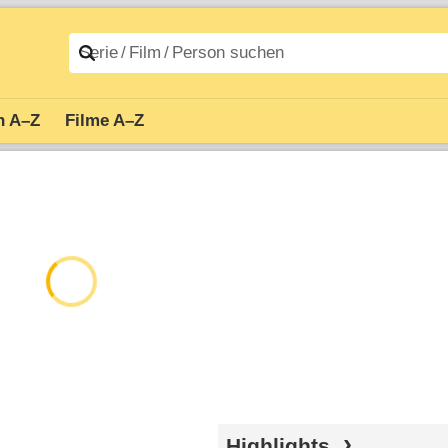
n A–Z
Filme A–Z
Highlights