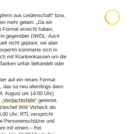
pferin aus Leidenschaft“ bzw.
gen mehr geben. „Da wir
m Format erreicht haben,
erin gegenüber
DWDL
. Auch
uell nicht geplant, sei aber
sexpertin kümmerte sich in
lich mit Krankenkassen um die
Banken unfair behandelt oder
ber auf ein neues Format
“
, das so neu allerdings dann
4. August um 14:00 Uhr)
n
„Verdachtsfälle“
getestet.
leichef Willi Vorbeck als
5:00 Uhr. RTL verspricht
ne Personenschützer und
nt mit einem – frei