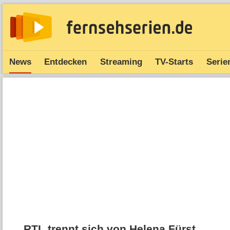
News
Entdecken
Streaming
TV-Starts
Serie
RTL trennt sich von Helena Fürst