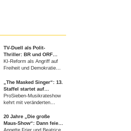
TV-Duell als Polit-
Thriller: BR und ORF
produzieren besonderes
KI-Reform als Angriff auf
Fernseh-Kammerspiel
Freiheit und Demokratie
(06.08.2026)
„The Masked Singer“: 13.
Staffel startet auf
überraschendem
ProSieben-Musikrateshow
Sendeplatz und viel
kehrt mit veränderten
früher als zuletzt
Vorzeichen zurück
(06.08.2026)
20 Jahre „Die große
Maus-Show“: Dann feiert
die ARD das runde
Annette Frier und Beatrice