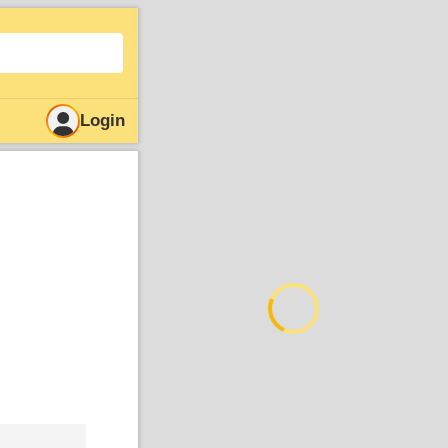
Login