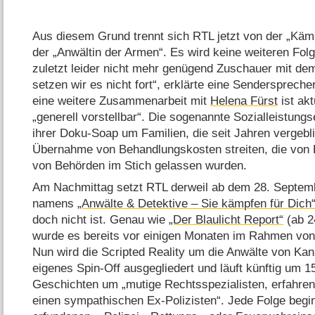
Aus diesem Grund trennt sich RTL jetzt von der „Käm
der „Anwältin der Armen“. Es wird keine weiteren Fol
zuletzt leider nicht mehr genügend Zuschauer mit de
setzen wir es nicht fort“, erklärte eine Sendersprech
eine weitere Zusammenarbeit mit
Helena Fürst
ist akt
„generell vorstellbar“. Die sogenannte Sozialleistung
ihrer Doku-Soap um Familien, die seit Jahren vergeb
Übernahme von Behandlungskosten streiten, die von 
von Behörden im Stich gelassen wurden.
Am Nachmittag setzt RTL derweil ab dem 28. Septem
namens
„Anwälte & Detektive – Sie kämpfen für Dich
doch nicht ist. Genau wie
„Der Blaulicht Report“
(ab 2
wurde es bereits vor einigen Monaten im Rahmen vo
Nun wird die Scripted Reality um die Anwälte von Kanz
eigenes Spin-Off ausgegliedert und läuft künftig um 1
Geschichten um „mutige Rechtsspezialisten, erfahre
einen sympathischen Ex-Polizisten“. Jede Folge begin