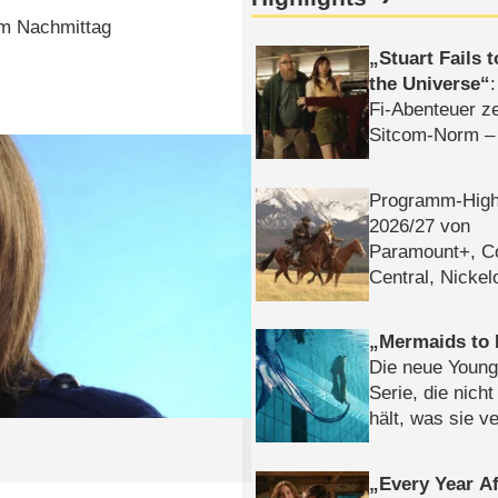
am Nachmittag
Stuart Fails 
the Universe
Fi-Abenteuer ze
Sitcom-Norm –
Programm-High
2026/​27 von
Paramount+, 
Central, Nicke
WELT
Mermaids to 
Die neue Young
Serie, die nich
hält, was sie ve
Review
Every Year Af