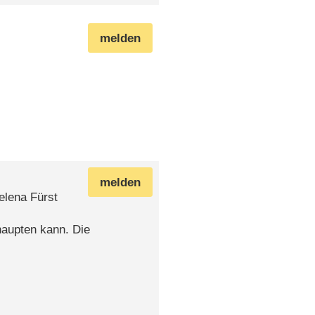
melden
melden
elena Fürst
aupten kann. Die