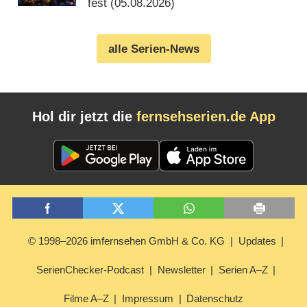
fest (05.08.2026)
alle Serien-News
Hol dir jetzt die
fernsehserien.de App
© 1998–2026 imfernsehen GmbH & Co. KG
Updates
SerienChecker-Podcast
Newsletter
Serien A–Z
Filme A–Z
Impressum
Datenschutz