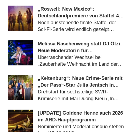
Matthew Rhys adaptiert (17.07.2026)
„Roswell: New Mexico“:
Deutschlandpremiere von Staffel 4
wird tief in der Nacht versteckt
Noch ausstehende finale Staffel der
Sci-Fi-Serie wird endlich gezeigt
(05.08.2026)
Melissa Naschenweng statt DJ Ötzi:
Neue Moderatorin für
Weihnachtsshow von ORF und BR
Überraschender Wechsel bei
„Zauberhafte Weihnacht im Land der
‚Stillen Nacht‘“ (05.08.2026)
„Keltenburg“: Neue Crime-Serie mit
„Der Pass“-Star Julia Jentsch in
Arbeit
Drehstart für sechsteilige SWR-
Krimiserie mit Mai Duong Kieu („In
aller Freundschaft“) (05.08.2026)
[UPDATE] Goldene Henne auch 2026
im ARD-Hauptprogramm
Nominierte und Moderationsduo stehen