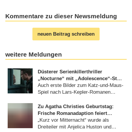
Kommentare zu dieser Newsmeldung
neuen Beitrag schreiben
weitere Meldungen
Düsterer Serienkillerthriller
„Nocturne“ mit „Adolescence“-Star
erhält Startdatum
Auch erste Bilder zum Katz-und-Maus-
Spiel nach Lars-Kepler-Romanen
enthüllt (07.07.2026)
Zu Agatha Christies Geburtstag:
Frische Romanadaption feiert
Deutschlandpremiere
„Kurz vor Mitternacht“ wurde als
Dreiteiler mit Anjelica Huston und