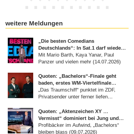
weitere Meldungen
„Die besten Comedians
Deutschlands“: In Sat.1 darf wieder
gelacht werden
Mit Mario Barth, Kaya Yanar, Paul
Panzer und vielen mehr (14.07.2026)
Quoten: „Bachelors“-Finale geht
baden, erstes WM-Viertelfinale
bärenstark
„Das Traumschiff“ punktet im ZDF,
Privatsender unter ferner liefen
(10.07.2026)
Quoten: „Aktenzeichen XY …
Vermisst“ dominiert bei Jung und
Alt trotz Rückgang
Profibäcker im Aufwind, „Bachelors“
bleiben blass (09.07.2026)