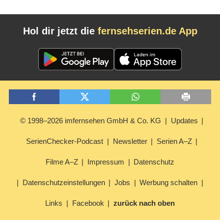
Hol dir jetzt die
fernsehserien.de App
© 1998–2026 imfernsehen GmbH & Co. KG
Updates
SerienChecker-Podcast
Newsletter
Serien A–Z
Filme A–Z
Impressum
Datenschutz
Datenschutzeinstellungen
Jobs
Werbung schalten
Links
Facebook
zurück nach oben