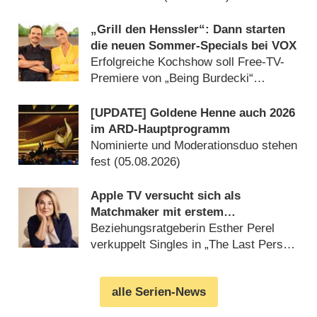
„Grill den Henssler“: Dann starten
die neuen Sommer-Specials bei VOX
Erfolgreiche Kochshow soll Free-TV-
Premiere von „Being Burdecki“
anschieben (16.07.2026)
[UPDATE] Goldene Henne auch 2026
im ARD-Hauptprogramm
Nominierte und Moderationsduo stehen
fest (05.08.2026)
Apple TV versucht sich als
Matchmaker mit erstem
Datingformat
Beziehungsratgeberin Esther Perel
verkuppelt Singles in „The Last Person
on Earth“ (24.07.2026)
alle Serien-News