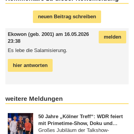
neuen Beitrag schreiben
Ekowon
(geb. 2001) am
16.05.2026
melden
23:38
Es lebe die Salamisierung.
hier antworten
weitere Meldungen
50 Jahre „Kölner Treff“: WDR feiert
mit Primetime-Show, Doku und
Rückblicken
Großes Jubiläum der Talkshow-