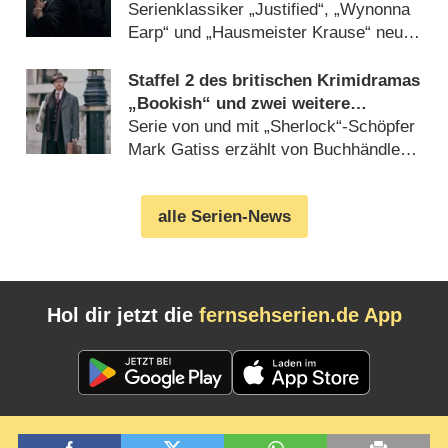
Park“, „FBI“, „DOC“ und
Serienklassiker „Justified“, „Wynonna
„Farscape“
Earp“ und „Hausmeister Krause“ neu
beim Streamingdienst (07.08.2026)
Staffel 2 des britischen Krimidramas
„Bookish“ und zwei weitere
Premieren im Oktober bei AXN
Serie von und mit „Sherlock“-Schöpfer
Mark Gatiss erzählt von Buchhändler
mit detektivischer Leidenschaft
(07.08.2026)
alle Serien-News
Hol dir jetzt die
fernsehserien.de App