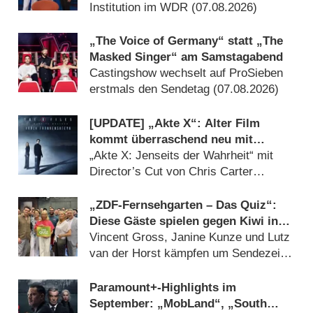
Institution im WDR (07.08.2026)
„The Voice of Germany“ statt „The
Masked Singer“ am Samstagabend
Castingshow wechselt auf ProSieben
erstmals den Sendetag (07.08.2026)
[UPDATE] „Akte X“: Alter Film
kommt überraschend neu mit
deutlich mehr Horror
„Akte X: Jenseits der Wahrheit“ mit
Director’s Cut von Chris Carter
(07.08.2026)
„ZDF-Fernsehgarten – Das Quiz“:
Diese Gäste spielen gegen Kiwi in
der Sonderfolge am 9. August 2026
Vincent Gross, Janine Kunze und Lutz
van der Horst kämpfen um Sendezeit
(07.08.2026)
Paramount+-Highlights im
September: „MobLand“, „South