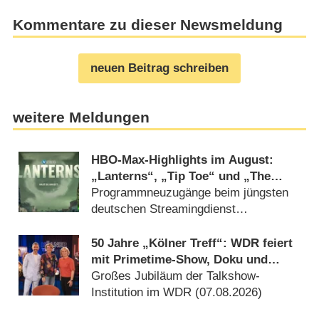
Kommentare zu dieser Newsmeldung
neuen Beitrag schreiben
weitere Meldungen
HBO-Max-Highlights im August:
„Lanterns“, „Tip Toe“ und „The
Housemaid“
Programmneuzugänge beim jüngsten
deutschen Streamingdienst
(30.07.2026)
50 Jahre „Kölner Treff“: WDR feiert
mit Primetime-Show, Doku und
Rückblicken
Großes Jubiläum der Talkshow-
Institution im WDR (07.08.2026)