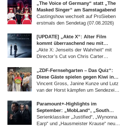
„The Voice of Germany“ statt „The
Masked Singer“ am Samstagabend
Castingshow wechselt auf ProSieben
erstmals den Sendetag (07.08.2026)
[UPDATE] „Akte X“: Alter Film
kommt überraschend neu mit
deutlich mehr Horror
„Akte X: Jenseits der Wahrheit“ mit
Director’s Cut von Chris Carter
(07.08.2026)
„ZDF-Fernsehgarten – Das Quiz“:
Diese Gäste spielen gegen Kiwi in
der Sonderfolge am 9. August 2026
Vincent Gross, Janine Kunze und Lutz
van der Horst kämpfen um Sendezeit
(07.08.2026)
Paramount+-Highlights im
September: „MobLand“, „South
Park“, „FBI“, „DOC“ und
Serienklassiker „Justified“, „Wynonna
„Farscape“
Earp“ und „Hausmeister Krause“ neu