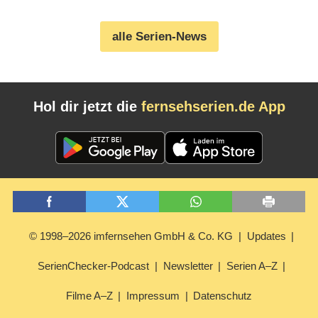
beim Streamingdienst (07.08.2026)
alle Serien-News
Hol dir jetzt die
fernsehserien.de App
© 1998–2026 imfernsehen GmbH & Co. KG
Updates
SerienChecker-Podcast
Newsletter
Serien A–Z
Filme A–Z
Impressum
Datenschutz