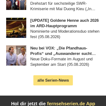
Arbeit
Drehstart für sechsteilige SWR-
Krimiserie mit Mai Duong Kieu („In
aller Freundschaft“) (05.08.2026)
[UPDATE] Goldene Henne auch 2026
im ARD-Hauptprogramm
Nominierte und Moderationsduo stehen
fest (05.08.2026)
Neu bei VOX: „Die Pfandhaus-
Profis“ und „Auswanderer sucht
Liebe“
Neue Doku-Formate im August und
September am Start (05.08.2026)
alle Serien-News
Hol dir jetzt die
fernsehserien.de App