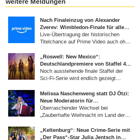
weitere Meldungen
Nach Finaleinzug von Alexander
Zverev: Wimbledon-Finale für alle
frei empfangbar
Live-Übertragung der historischen
Titelchance auf Prime Video auch ohne
Abo (10.07.2026)
„Roswell: New Mexico“:
Deutschlandpremiere von Staffel 4
wird tief in der Nacht versteckt
Noch ausstehende finale Staffel der
Sci-Fi-Serie wird endlich gezeigt
(05.08.2026)
Melissa Naschenweng statt DJ Ötzi:
Neue Moderatorin für
Weihnachtsshow von ORF und BR
Überraschender Wechsel bei
„Zauberhafte Weihnacht im Land der
‚Stillen Nacht‘“ (05.08.2026)
„Keltenburg“: Neue Crime-Serie mit
„Der Pass“-Star Julia Jentsch in