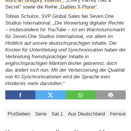
Mord an Grégory Villemin“
, „Every Family Has a
Secret“ sowie die Reihe
„Galileo X-Plorer“
.
Tobias Schulze, SVP Global Sales bei Seven.One
Studios International:
Die Verwertung digitaler Rechte
– insbesondere für YouTube – ist ein Wachstumsmarkt
für Seven.One Studios International, vor allem im
Hinblick auf unsere deutschsprachigen Inhalte. Die
Kosten für Untertitelung und Synchronisation haben die
Verbreitung fremdsprachiger Inhalte in
englischsprachigen Märkten bisher gebremst, doch
das ändert sich nun. Mit der Verbesserung der Qualität
von KI-Synchronisationen wird die Sprache kein
Hindernis mehr darstellen.
ProSieben
Serie
Sat.1
Aus Deutschland
Fernseh-