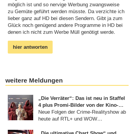
möglich ist und so nervige Werbung zwangsweise
zu Gemüte geführt werden müsste. Da verzichte ich
lieber ganz auf HD bei diesen Sendern. Gibt ja zum
Glück noch genügend andere Programme in HD bei
denen ich nicht zum Werbe Müll genötigt werde.
hier antworten
weitere Meldungen
„Die Verräter“: Das ist neu in Staffel
4 plus Promi-Bilder von der Kino-
Premiere
Neue Folgen der Crime-Realityshow ab
heute auf RTL+ und WOW
(03.08.2026)
„Die ultimative Chart Show“ und