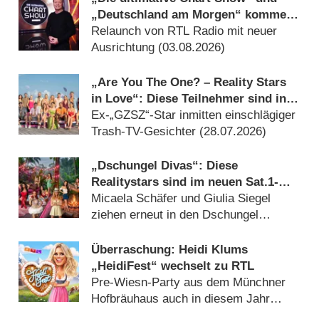
„Deutschland am Morgen“ kommen
ins Radio
Relaunch von RTL Radio mit neuer
Ausrichtung (03.08.2026)
„Are You The One? – Reality Stars
in Love“: Diese Teilnehmer sind in
Staffel 6 dabei
Ex-„GZSZ“-Star inmitten einschlägiger
Trash-TV-Gesichter (28.07.2026)
„Dschungel Divas“: Diese
Realitystars sind im neuen Sat.1-
Format dabei
Micaela Schäfer und Giulia Siegel
ziehen erneut in den Dschungel
(20.07.2026)
Überraschung: Heidi Klums
„HeidiFest“ wechselt zu RTL
Pre-Wiesn-Party aus dem Münchner
Hofbräuhaus auch in diesem Jahr
(08.08.2026)