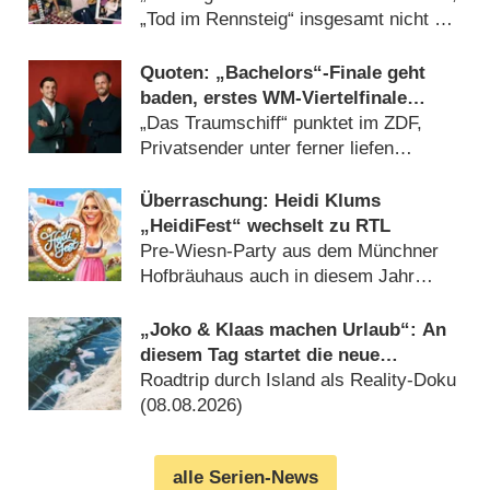
„Tod im Rennsteig“ insgesamt nicht zu
schlagen (17.07.2026)
Quoten: „Bachelors“-Finale geht
baden, erstes WM-Viertelfinale
bärenstark
„Das Traumschiff“ punktet im ZDF,
Privatsender unter ferner liefen
(10.07.2026)
Überraschung: Heidi Klums
„HeidiFest“ wechselt zu RTL
Pre-Wiesn-Party aus dem Münchner
Hofbräuhaus auch in diesem Jahr
(08.08.2026)
„Joko & Klaas machen Urlaub“: An
diesem Tag startet die neue
Sendung des Entertainer-Duos
Roadtrip durch Island als Reality-Doku
(08.08.2026)
alle Serien-News