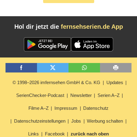
Hol dir jetzt die
fernsehserien.de App
© 1998–2026 imfernsehen GmbH & Co. KG
Updates
SerienChecker-Podcast
Newsletter
Serien A–Z
Filme A–Z
Impressum
Datenschutz
Datenschutzeinstellungen
Jobs
Werbung schalten
Links
Facebook
zurück nach oben