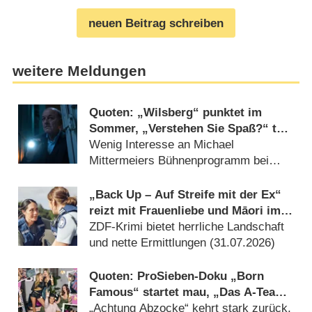
neuen Beitrag schreiben
weitere Meldungen
Quoten: „Wilsberg“ punktet im
Sommer, „Verstehen Sie Spaß?“ tut
sich schwer
Wenig Interesse an Michael
Mittermeiers Bühnenprogramm bei
RTL (02.08.2026)
„Back Up – Auf Streife mit der Ex“
reizt mit Frauenliebe und Māori im
Krimi – Review
ZDF-Krimi bietet herrliche Landschaft
und nette Ermittlungen (31.07.2026)
Quoten: ProSieben-Doku „Born
Famous“ startet mau, „Das A-Team“
holt Zielgruppensieg
„Achtung Abzocke“ kehrt stark zurück,