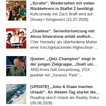
„Scrubs“: Wiedersehen mit vielen
Rückkehrern in Staffel 2 bestätigt
Kultcomedy mit Zach Braff wird auf
Disney+ fortgesetzt (21.07.2026)
„Clueless“: Serienfortsetzung mit
Alicia Silverstone erhält endlich
grünes Licht
Cher Horowitz als überforderte Mutter
einer frischgebackenen Highschool-
Schülerin (31.07.2026)
Quoten: „Quiz-Champion“ siegt in
der jungen Zielgruppe, „Duell um
die Welt“-Best-of geht völlig unter
ARD-Krimi holt Gesamtsieg, VOX
punktet mit „Jurassic Park“
(09.08.2026)
[UPDATE] „Joko & Klaas machen
Urlaub“: An diesem Tag startet die
neue Sendung des Entertainer-Duos
Roadtrip durch Island als Reality-Doku
(09.08.2026)