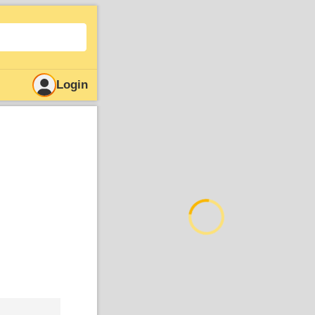
Login