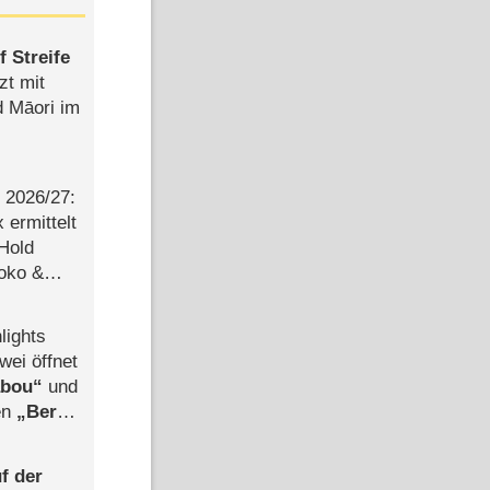
 Streife
zt mit
d Māori im
2026/​27:
ermittelt
 Hold
Joko &
Urlaub
lights
wei öffnet
abou
und
len
Berlin
-Ableger
f der