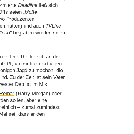
ormierte
Deadline
ließ sich
-Offs seien
bloße
 wo Produzenten
rien hätten) und auch
TVLine
lood
begraben worden seien.
rde. Der Thriller soll an der
ließt, um sich der örtlichen
ejenigen Jagd zu machen, die
d. Zu der Zeit ist sein Vater
ester Deb ist im Mix.
 Remar
(Harry Morgan) oder
den sollen, aber eine
heinlich – zumal zumindest
Mal sei, dass er den