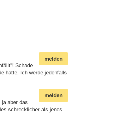
melden
mfällt"! Schade
e hatte. Ich werde jedenfalls
melden
 ja aber das
es schrecklicher als jenes