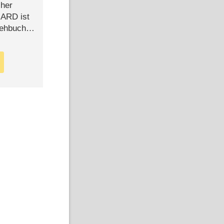
cher
n ARD ist
rehbuch
iew