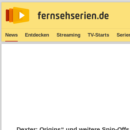
News
Entdecken
Streaming
TV-Starts
Serie
„Dexter: Origins“ und weitere Spin-Off