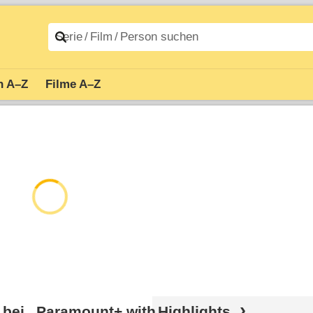
n A–Z
Filme A–Z
s bei „Paramount+ with
Highlights