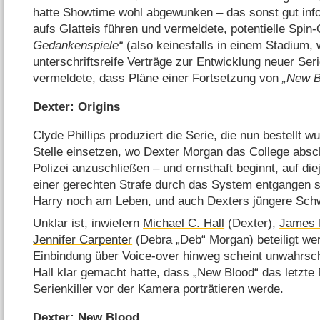
hatte Showtime wohl abgewunken – das sonst gut inf
aufs Glatteis führen und vermeldete, potentielle Spin
Gedankenspiele
(also keinesfalls in einem Stadium,
unterschriftsreife Verträge zur Entwicklung neuer Se
vermeldete, dass Pläne einer Fortsetzung von
New B
Dexter: Origins
Clyde Phillips produziert die Serie, die nun bestellt wu
Stelle einsetzen, wo Dexter Morgan das College absch
Polizei anzuschließen – und ernsthaft beginnt, auf di
einer gerechten Strafe durch das System entgangen sin
Harry noch am Leben, und auch Dexters jüngere Schw
Unklar ist, inwiefern
Michael C. Hall
(Dexter),
James
Jennifer Carpenter
(Debra „Deb“ Morgan) beteiligt wer
Einbindung über Voice-over hinweg scheint unwahrsc
Hall klar gemacht hatte, dass „New Blood“ das letzte 
Serienkiller vor der Kamera porträtieren werde.
Dexter: New Blood