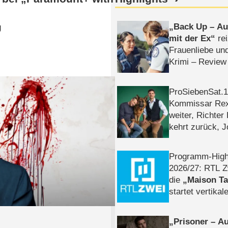
Back Up – Auf
g
mit der Ex
rei
Frauenliebe un
Krimi – Review
ProSiebenSat.1 
Kommissar Rex 
weiter, Richter
kehrt zurück, 
Klaas machen 
Programm-High
2026/​27: RTL Z
die
Maison T
startet vertika
– Tag & Nacht
Prisoner – Au