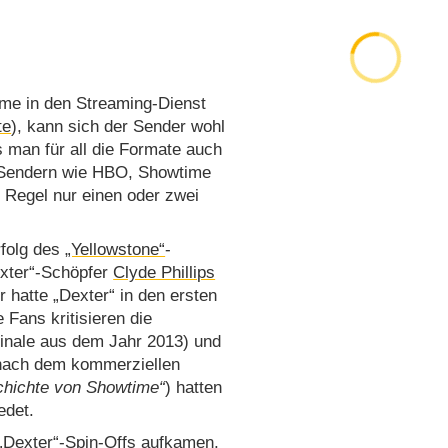
me in den Streaming-Dienst
te
), kann sich der Sender wohl
 man für all die Formate auch
-Sendern wie HBO, Showtime
r Regel nur einen oder zwei
rfolg des
„Yellowstone“
-
exter“-Schöpfer
Clyde Phillips
 hatte „Dexter“ in den ersten
 Fans kritisieren die
nfinale aus dem Jahr 2013) und
 nach dem kommerziellen
chichte von Showtime
) hatten
edet.
 „Dexter“-Spin-Offs aufkamen,