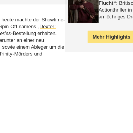
Flucht
: Britis
Actionthriller i
an löchriges D
, heute machte der Showtime-
gekettet – Rev
Spin-Off namens
„Dexter:
series
-Bestellung erhalten.
Mehr Highlights
arunter an einer neu
“
sowie einem Ableger um die
Trinity-Mörders und