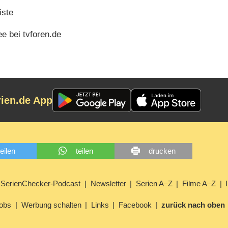
iste
e bei tvforen.de
rien.de App
teilen
teilen
drucken
SerienChecker-Podcast
Newsletter
Serien A–Z
Filme A–Z
obs
Werbung schalten
Links
Facebook
zurück nach oben