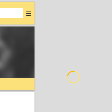
Login