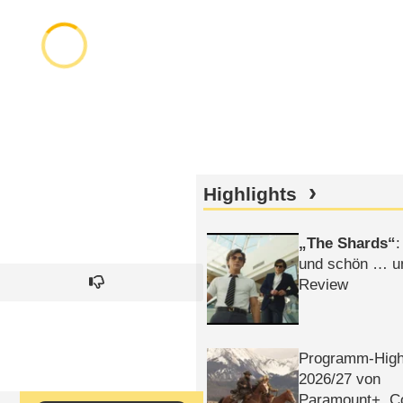
Highlights
The Shards
:
und schön … un
Review
Programm-High
2026/​27 von
Paramount+, 