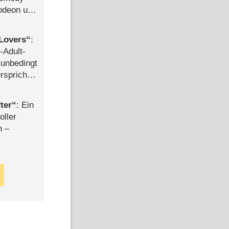
lodeon und
Lovers
:
-Adult-
t unbedingt
rspricht –
ter
: Ein
oller
n –