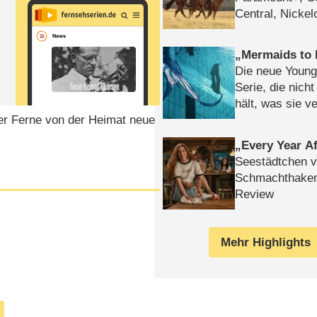
Central, Nicke
WELT
Mermaids to 
Die neue Young
Serie, die nich
hält, was sie ve
ter Ferne von der Heimat neue
Review
Every Year Af
Seestädtchen v
Schmachthake
Review
Mehr Highlights