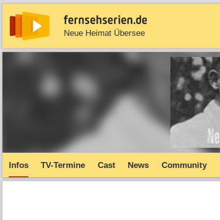
Neue Heimat Übersee
News
Entdecken
Streaming
TV-Starts
Serie
Infos
TV-Termine
Cast
News
Community