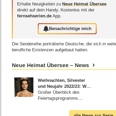
Erhalte Neuigkeiten zu
Neue Heimat Übersee
direkt auf dein Handy.
Kostenlos mit der
fernsehserien.de
App.
Benachrichtige mich
Die Sendereihe porträtierte Deutsche, die sich in wei
berufliche Existenzen aufgebaut hatten.
Neue Heimat Übersee – News
Weihnachten, Silvester
und Neujahr 2022/​23: Was
zeigen Das Erste und die
Großer Überblick des
ARD-Dritten?
Feiertagsprogramms
(
24.12.2022
)
alle News zur Serie