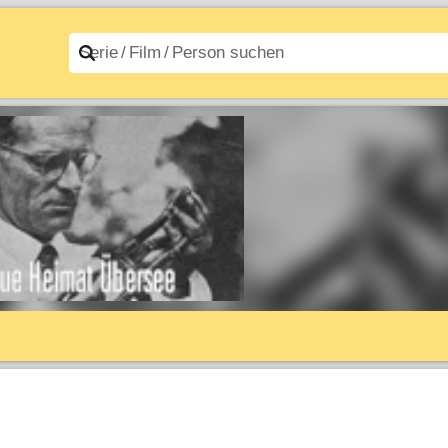
n A–Z
Filme A–Z