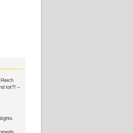
 Reich
d tot?! –
lights
Comedy